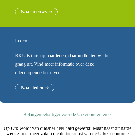
Naar nieuws
Leden
BKU is trots op haar leden, daarom lichten wij hen
graag uit. Vind meer informatie over deze
uiteenlopende bedrijven.
Naar leden
Belangenbehartiger voor de Urker ondernemer
Op Urk wordt van oudsher heel hard gewerkt. Maar naast dit harde
werk zijn er meer zaken die de toekomst van de Urker economie