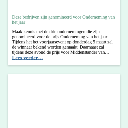
Deze bedrijven zijn genomineerd voor Onderneming van
het jaar
Maak kennis met de drie ondernemingen die zijn
genomineerd voor de prijs Onderneming van het jaar.
Tijdens het het voorjaarsevent op donderdag 5 maart zal
de winnaar bekend worden gemaakt. Daarnaast zal
tijdens deze avond de prijs voor Middenstander van…
Deze
Lees verder…
bedrijven
zijn
genomineerd
voor
Onderneming
van
het
jaar