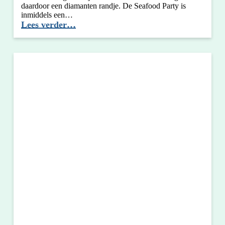
daardoor een diamanten randje. De Seafood Party is
inmiddels een…
Geslaagde
Lees verder…
Seafood
Party
–
25
jaar
BKU