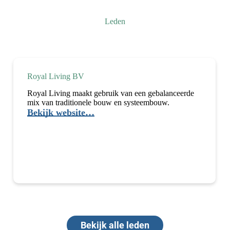
Middenstander
van
Leden
het
jaar
Royal Living BV
Royal Living maakt gebruik van een gebalanceerde
mix van traditionele bouw en systeembouw.
Bekijk website…
Royal
Living
BV
Bekijk alle leden