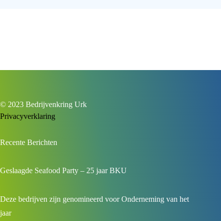
Deltaplan
voor
ons
elektriciteitsnet
is
hard
nodig
© 2023 Bedrijvenkring Urk
Privacyverklaring
Recente Berichten
Geslaagde Seafood Party – 25 jaar BKU
Deze bedrijven zijn genomineerd voor Onderneming van het
jaar