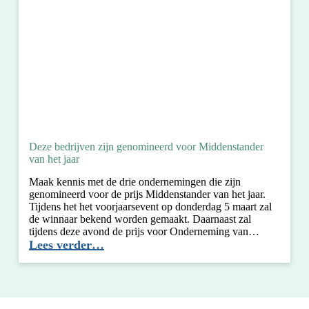
Deze bedrijven zijn genomineerd voor Middenstander
van het jaar
Maak kennis met de drie ondernemingen die zijn
genomineerd voor de prijs Middenstander van het jaar.
Tijdens het het voorjaarsevent op donderdag 5 maart zal
de winnaar bekend worden gemaakt. Daarnaast zal
tijdens deze avond de prijs voor Onderneming van…
Deze
Lees verder…
bedrijven
zijn
genomineerd
voor