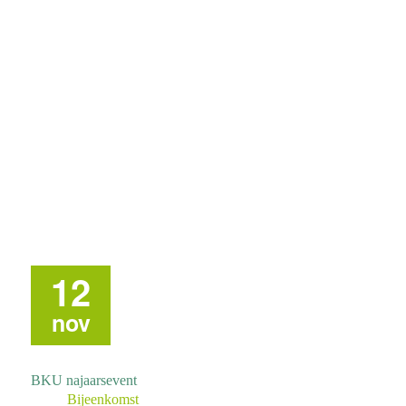
12
nov
BKU najaarsevent
Bijeenkomst