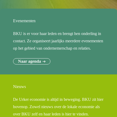
Evenementen
BKU is er voor haar leden en brengt hen onderling in
contact. Ze organiseert jaarlijks meerdere evenementen
op het gebied van ondernemerschap en relaties.
Naar agenda
Nieuws
De Urker economie is altijd in beweging. BKU zit hier
bovenop. Zowel nieuws over de lokale economie als
over BKU zelf en haar leden is hier te vinden.