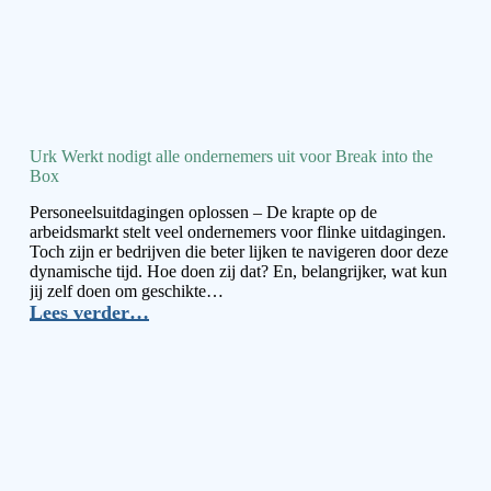
Urk Werkt nodigt alle ondernemers uit voor Break into the
Box
Personeelsuitdagingen oplossen – De krapte op de
arbeidsmarkt stelt veel ondernemers voor flinke uitdagingen.
Toch zijn er bedrijven die beter lijken te navigeren door deze
dynamische tijd. Hoe doen zij dat? En, belangrijker, wat kun
jij zelf doen om geschikte…
Lees verder…
Urk
Werkt
nodigt
alle
ondernemers
uit
voor
Break