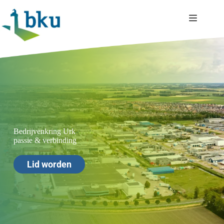
Ga
naar
de
inhoud
Bedrijvenkring Urk
passie & verbinding
Lid worden