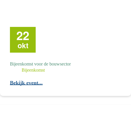
22
okt
Bijeenkomst voor de bouwsector
Bijeenkomst
Bekijk event...
Bijeenkomst
voor
de
bouwsector