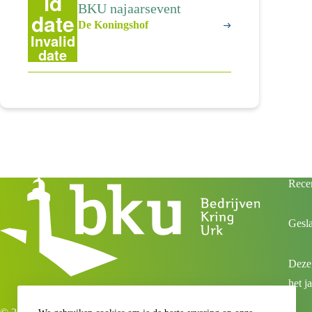
id
BKU najaarsevent
date
De Koningshof
Invalid
date
Recen
Gesl
Deze
het j