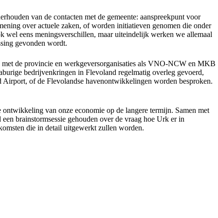
nderhouden van de contacten met de gemeente: aanspreekpunt voor
ening over actuele zaken, of worden initiatieven genomen die onder
k wel eens meningsverschillen, maar uiteindelijk werken we allemaal
ossing gevonden wordt.
Ook met de provincie en werkgeversorganisaties als VNO-NCW en MKB
urige bedrijvenkringen in Flevoland regelmatig overleg gevoerd,
d Airport, of de Flevolandse havenontwikkelingen worden besproken.
 ontwikkeling van onze economie op de langere termijn. Samen met
 een brainstormsessie gehouden over de vraag hoe Urk er in
tkomsten die in detail uitgewerkt zullen worden.