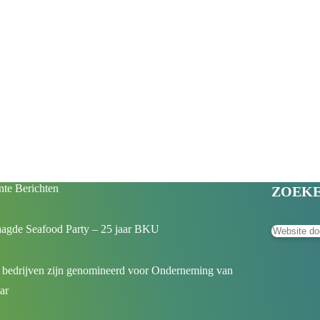
te Berichten
ZOEK
aagde Seafood Party – 25 jaar BKU
 bedrijven zijn genomineerd voor Onderneming van
aar