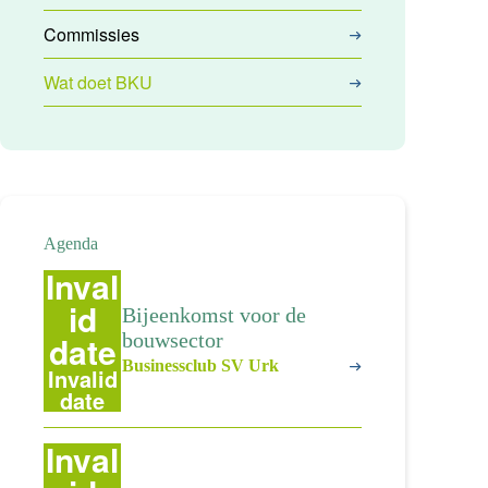
Commissies
Wat doet BKU
Agenda
Inval
id
Bijeenkomst voor de
date
bouwsector
Businessclub SV Urk
Invalid
date
Inval