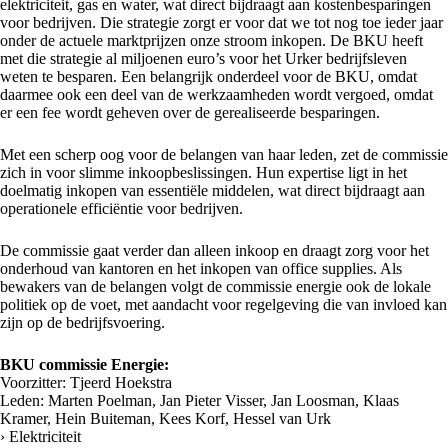
elektriciteit, gas en water, wat direct bijdraagt aan kostenbesparingen
voor bedrijven. Die strategie zorgt er voor dat we tot nog toe ieder jaar
onder de actuele marktprijzen onze stroom inkopen. De BKU heeft
met die strategie al miljoenen euro’s voor het Urker bedrijfsleven
weten te besparen. Een belangrijk onderdeel voor de BKU, omdat
daarmee ook een deel van de werkzaamheden wordt vergoed, omdat
er een fee wordt geheven over de gerealiseerde besparingen.
Met een scherp oog voor de belangen van haar leden, zet de commissie
zich in voor slimme inkoopbeslissingen. Hun expertise ligt in het
doelmatig inkopen van essentiële middelen, wat direct bijdraagt aan
operationele efficiëntie voor bedrijven.
De commissie gaat verder dan alleen inkoop en draagt zorg voor het
onderhoud van kantoren en het inkopen van office supplies. Als
bewakers van de belangen volgt de commissie energie ook de lokale
politiek op de voet, met aandacht voor regelgeving die van invloed kan
zijn op de bedrijfsvoering.
BKU commissie Energie:
Voorzitter: Tjeerd Hoekstra
Leden: Marten Poelman, Jan Pieter Visser, Jan Loosman, Klaas
Kramer, Hein Buiteman, Kees Korf, Hessel van Urk
› Elektriciteit