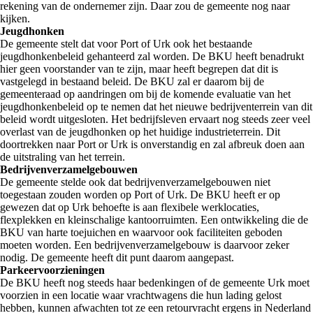
rekening van de ondernemer zijn. Daar zou de gemeente nog naar
kijken.
Jeugdhonken
De gemeente stelt dat voor Port of Urk ook het bestaande
jeugdhonkenbeleid gehanteerd zal worden. De BKU heeft benadrukt
hier geen voorstander van te zijn, maar heeft begrepen dat dit is
vastgelegd in bestaand beleid. De BKU zal er daarom bij de
gemeenteraad op aandringen om bij de komende evaluatie van het
jeugdhonkenbeleid op te nemen dat het nieuwe bedrijventerrein van dit
beleid wordt uitgesloten. Het bedrijfsleven ervaart nog steeds zeer veel
overlast van de jeugdhonken op het huidige industrieterrein. Dit
doortrekken naar Port or Urk is onverstandig en zal afbreuk doen aan
de uitstraling van het terrein.
Bedrijvenverzamelgebouwen
De gemeente stelde ook dat bedrijvenverzamelgebouwen niet
toegestaan zouden worden op Port of Urk. De BKU heeft er op
gewezen dat op Urk behoefte is aan flexibele werklocaties,
flexplekken en kleinschalige kantoorruimten. Een ontwikkeling die de
BKU van harte toejuichen en waarvoor ook faciliteiten geboden
moeten worden. Een bedrijvenverzamelgebouw is daarvoor zeker
nodig. De gemeente heeft dit punt daarom aangepast.
Parkeervoorzieningen
De BKU heeft nog steeds haar bedenkingen of de gemeente Urk moet
voorzien in een locatie waar vrachtwagens die hun lading gelost
hebben, kunnen afwachten tot ze een retourvracht ergens in Nederland