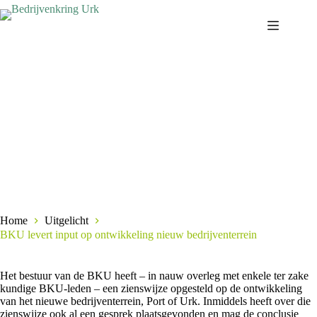
Ga
naar
de
inhoud
Home
Uitgelicht
BKU levert input op ontwikkeling nieuw bedrijventerrein
Het bestuur van de BKU heeft – in nauw overleg met enkele ter zake
kundige BKU-leden – een zienswijze opgesteld op de ontwikkeling
van het nieuwe bedrijventerrein, Port of Urk. Inmiddels heeft over die
zienswijze ook al een gesprek plaatsgevonden en mag de conclusie