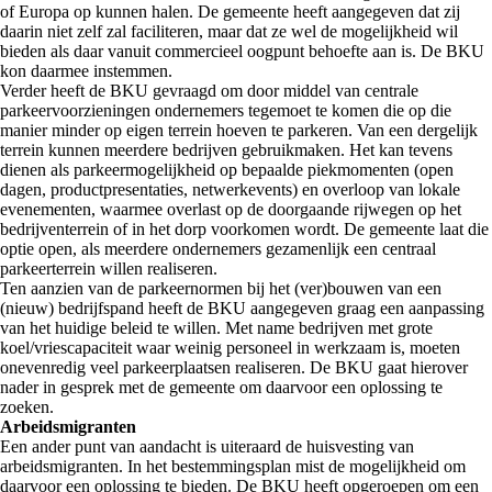
of Europa op kunnen halen. De gemeente heeft aangegeven dat zij
daarin niet zelf zal faciliteren, maar dat ze wel de mogelijkheid wil
bieden als daar vanuit commercieel oogpunt behoefte aan is. De BKU
kon daarmee instemmen.
Verder heeft de BKU gevraagd om door middel van centrale
parkeervoorzieningen ondernemers tegemoet te komen die op die
manier minder op eigen terrein hoeven te parkeren. Van een dergelijk
terrein kunnen meerdere bedrijven gebruikmaken. Het kan tevens
dienen als parkeermogelijkheid op bepaalde piekmomenten (open
dagen, productpresentaties, netwerkevents) en overloop van lokale
evenementen, waarmee overlast op de doorgaande rijwegen op het
bedrijventerrein of in het dorp voorkomen wordt. De gemeente laat die
optie open, als meerdere ondernemers gezamenlijk een centraal
parkeerterrein willen realiseren.
Ten aanzien van de parkeernormen bij het (ver)bouwen van een
(nieuw) bedrijfspand heeft de BKU aangegeven graag een aanpassing
van het huidige beleid te willen. Met name bedrijven met grote
koel/vriescapaciteit waar weinig personeel in werkzaam is, moeten
onevenredig veel parkeerplaatsen realiseren. De BKU gaat hierover
nader in gesprek met de gemeente om daarvoor een oplossing te
zoeken.
Arbeidsmigranten
Een ander punt van aandacht is uiteraard de huisvesting van
arbeidsmigranten. In het bestemmingsplan mist de mogelijkheid om
daarvoor een oplossing te bieden. De BKU heeft opgeroepen om een