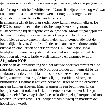
getrokken worden dat
op de meeste punten wel gehoor is gegeven op
de inbreng vanuit het bedrijfsleven. Natuurlijk zijn er ook nog wel wat
knelpunten, maar daar worden wellicht nog oplossingen voor
gevonden als daar behoefte aan blijkt te zijn.
In algemene zin zit het plan stedenbouwkundig goed in elkaar. De
BKU is content met de thematische aanpak en voorgenomen
clustervorming bij de uitgifte van de gronden. Mooie uitgangspunten
die van dit bedrijventerrein een visitekaartje van het Urker
bedrijfsleven zou kunnen maken, helemaal in combinatie met de
buitendijkse haven. Ook de ambities ten aanzien van duurzaamheid,
klimaat en circulariteit onderschrijft de BKU van harte, maar
tegelijkertijd waren er op dat vlak ook wel wat zorgen of het de
bedrijven niet wat te lastig wordt gemaakt, en daarmee te duur.
Afspraken NOP
Leidend in de ontwikkeling van het nieuwe bedrijventerrein zijn de
afspraken die destijds met de Noordoostpolder zijn gemaakt bij de
aankoop van de grond. Daarom is ook sprake van een thematisch
bedrijventerrein, waarbij de focus ligt op maritiem, visserij en
visindustrie. Daarnaast zou een bestaand Urker bedrijf hier verder
moeten kunnen groeien. Maar wanneer is een bedrijf een Urker
bedrijf? Kan dat ook een Urker ondernemer van buiten Urk zijn
bijvoorbeeld? De vraag is dus hoe strikt die regel geïnterpreteerd moet
worden. In ieder geval is duidelijk dat vis, visserij en maritiem de
hoofdmoot wordt.