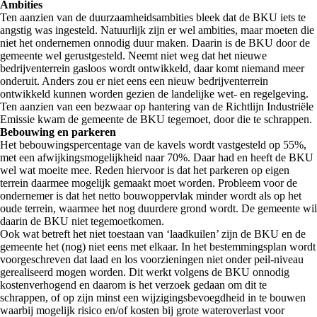
Ambities
Ten aanzien van de duurzaamheidsambities bleek dat de BKU iets te
angstig was ingesteld. Natuurlijk zijn er wel ambities, maar moeten die
niet het ondernemen onnodig duur maken. Daarin is de BKU door de
gemeente wel gerustgesteld. Neemt niet weg dat het nieuwe
bedrijventerrein gasloos wordt ontwikkeld, daar komt niemand meer
onderuit. Anders zou er niet eens een nieuw bedrijventerrein
ontwikkeld kunnen worden gezien de landelijke wet- en regelgeving.
Ten aanzien van een bezwaar op hantering van de Richtlijn Industriële
Emissie kwam de gemeente de BKU tegemoet, door die te schrappen.
Bebouwing en parkeren
Het bebouwingspercentage van de kavels wordt vastgesteld op 55%,
met een afwijkingsmogelijkheid naar 70%. Daar had en heeft de BKU
wel wat moeite mee. Reden hiervoor is dat het parkeren op eigen
terrein daarmee mogelijk gemaakt moet worden. Probleem voor de
ondernemer is dat het netto bouwoppervlak minder wordt als op het
oude terrein, waarmee het nog duurdere grond wordt. De gemeente wil
daarin de BKU niet tegemoetkomen.
Ook wat betreft het niet toestaan van ‘laadkuilen’ zijn de BKU en de
gemeente het (nog) niet eens met elkaar. In het bestemmingsplan wordt
voorgeschreven dat laad en los voorzieningen niet onder peil-niveau
gerealiseerd mogen worden. Dit werkt volgens de BKU onnodig
kostenverhogend en daarom is het verzoek gedaan om dit te
schrappen, of op zijn minst een wijzigingsbevoegdheid in te bouwen
waarbij mogelijk risico en/of kosten bij grote wateroverlast voor