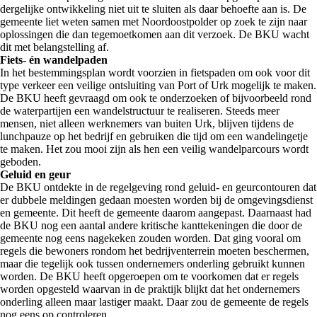
dergelijke ontwikkeling niet uit te sluiten als daar behoefte aan is. De
gemeente liet weten samen met Noordoostpolder op zoek te zijn naar
oplossingen die dan tegemoetkomen aan dit verzoek. De BKU wacht
dit met belangstelling af.
Fiets- én wandelpaden
In het bestemmingsplan wordt voorzien in fietspaden om ook voor dit
type verkeer een veilige ontsluiting van Port of Urk mogelijk te maken.
De BKU heeft gevraagd om ook te onderzoeken of bijvoorbeeld rond
de waterpartijen een wandelstructuur te realiseren. Steeds meer
mensen, niet alleen werknemers van buiten Urk, blijven tijdens de
lunchpauze op het bedrijf en gebruiken die tijd om een wandelingetje
te maken. Het zou mooi zijn als hen een veilig wandelparcours wordt
geboden.
Geluid en geur
De BKU ontdekte in de regelgeving rond geluid- en geurcontouren dat
er dubbele meldingen gedaan moesten worden bij de omgevingsdienst
en gemeente. Dit heeft de gemeente daarom aangepast. Daarnaast had
de BKU nog een aantal andere kritische kanttekeningen die door de
gemeente nog eens nagekeken zouden worden. Dat ging vooral om
regels die bewoners rondom het bedrijventerrein moeten beschermen,
maar die tegelijk ook tussen ondernemers onderling gebruikt kunnen
worden. De BKU heeft opgeroepen om te voorkomen dat er regels
worden opgesteld waarvan in de praktijk blijkt dat het ondernemers
onderling alleen maar lastiger maakt. Daar zou de gemeente de regels
nog eens op controleren.