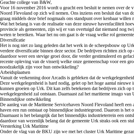
Geachte college van B&W,
Voor 16 november 2016 wordt u geacht een besluit te nemen over de vra
Noord Flevoland op zich wil nemen. Ons inziens een besluit dat van d
graag middels deze brief nogmaals ons standpunt over kenbaar willen
Wat het belang is van de realisatie van deze nieuwe havenfaciliteit hoe
provincie als gemeenten, zijn wij er van overtuigd dat niemand nog twij
weten te bereiken. Waar het nu om gaat is de vraag welke rol gemeent
Diversificatie
Het is nog niet zo lang geleden dat het werk in de scheepsbouw op Urk st
verdere diversificatie binnen deze sector. De bedrijven richtten zich 
daardoor weer een stevige groei door, die verder gestimuleerd en gefa
recente opleving van de visserij welke onze gemeenschap voor een groo
noodzakelijk zijn voor hun ontwikkeling?
Arbeidsplaatsen
Vanuit de verkenning door Arcadis is gebleken dat de werkgelegenheidse
Deze werkgelegenheid is hard nodig, gelet op het hoge aantal nieuwe in
kunnen groeien op Urk. Dit kan zelfs betekenen dat bedrijven zich op t
werkgelegenheid zal ontstaan. Daarnaast zal het maritieme imago van U
Binnendijkse ontwikkeling
De aanleg van de Maritieme Servicehaven Noord Flevoland heeft een aanz
haven een run ontstaat op binnendijkse industriegrond. Daarom is het 
Daarnaast is het belangrijk dat het binnendijks industrieterrein een o
daardoor van wezenlijk belang dat de gemeente Urk straks ook een stuk
Versterking Urk Maritime
Onder de vlag van de BKU zijn we met het cluster Urk Maritime gezam