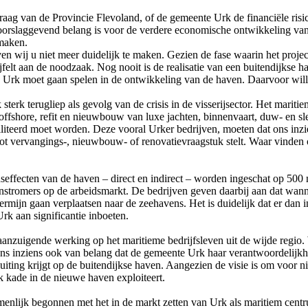
ag van de Provincie Flevoland, of de gemeente Urk de financiële risic
oorslaggevend belang is voor de verdere economische ontwikkeling van
 maken.
ven wij u niet meer duidelijk te maken. Gezien de fase waarin het proje
felt aan de noodzaak. Nog nooit is de realisatie van een buitendijkse h
e Urk moet gaan spelen in de ontwikkeling van de haven. Daarvoor will
erk terugliep als gevolg van de crisis in de visserijsector. Het maritie
op offshore, refit en nieuwbouw van luxe jachten, binnenvaart, duw- en 
ciliteerd moet worden. Deze vooral Urker bedrijven, moeten dat ons inz
t vervangings-, nieuwbouw- of renovatievraagstuk stelt. Waar vinden o
ffecten van de haven – direct en indirect – worden ingeschat op 500 nie
stromers op de arbeidsmarkt. De bedrijven geven daarbij aan dat wannee
ermijn gaan verplaatsen naar de zeehavens. Het is duidelijk dat er dan
rk aan significantie inboeten.
uigende werking op het maritieme bedrijfsleven uit de wijde regio. Wij
ons inziens ook van belang dat de gemeente Urk haar verantwoordelijkhe
ntsluiting krijgt op de buitendijkse haven. Aangezien de visie is om vo
 kade in de nieuwe haven exploiteert.
enlijk begonnen met het in de markt zetten van Urk als maritiem cent