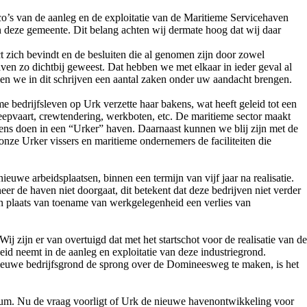
o’s van de aanleg en de exploitatie van de Maritieme Servicehaven
 deze gemeente. Dit belang achten wij dermate hoog dat wij daar
ct zich bevindt en de besluiten die al genomen zijn door zowel
aven zo dichtbij geweest. Dat hebben we met elkaar in ieder geval al
en we in dit schrijven een aantal zaken onder uw aandacht brengen.
me bedrijfsleven op Urk verzette haar bakens, wat heeft geleid tot een
sleepvaart, crewtendering, werkboten, etc. De maritieme sector maakt
iens doen in een “Urker” haven. Daarnaast kunnen we blij zijn met de
nze Urker vissers en maritieme ondernemers de faciliteiten die
uwe arbeidsplaatsen, binnen een termijn van vijf jaar na realisatie.
r de haven niet doorgaat, dit betekent dat deze bedrijven niet verder
 in plaats van toename van werkgelegenheid een verlies van
 zijn er van overtuigd dat met het startschot voor de realisatie van de
id neemt in de aanleg en exploitatie van deze industriegrond.
or nieuwe bedrijfsgrond de sprong over de Domineesweg te maken, is het
rum. Nu de vraag voorligt of Urk de nieuwe havenontwikkeling voor