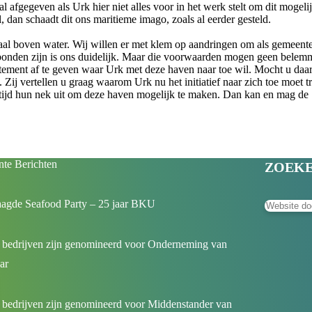
l afgegeven als Urk hier niet alles voor in het werk stelt om dit mogel
 dan schaadt dit ons maritieme imago, zoals al eerder gesteld.
aal boven water. Wij willen er met klem op aandringen om als gemeente 
nden zijn is ons duidelijk. Maar die voorwaarden mogen geen belemmer
ement af te geven waar Urk met deze haven naar toe wil. Mocht u daar 
 Zij vertellen u graag waarom Urk nu het initiatief naar zich toe moet t
e tijd hun nek uit om deze haven mogelijk te maken. Dan kan en mag de
te Berichten
ZOEK
aagde Seafood Party – 25 jaar BKU
 bedrijven zijn genomineerd voor Onderneming van
aar
bedrijven zijn genomineerd voor Middenstander van