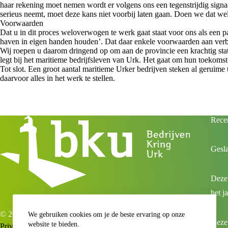
haar rekening moet nemen wordt er volgens ons een tegenstrijdig signaa
serieus neemt, moet deze kans niet voorbij laten gaan. Doen we dat wel,
Voorwaarden
Dat u in dit proces weloverwogen te werk gaat staat voor ons als een p
haven in eigen handen houden’. Dat daar enkele voorwaarden aan verbo
Wij roepen u daarom dringend op om aan de provincie een krachtig stat
legt bij het maritieme bedrijfsleven van Urk. Het gaat om hun toekomst.
Tot slot. Een groot aantal maritieme Urker bedrijven steken al geruim
daarvoor alles in het werk te stellen.
Recen
Gesl
Deze
het j
© 2023 Bedrijvenkring Urk
We gebruiken cookies om je de beste ervaring op onze
Deze 
website te bieden.
Privacyverklaring