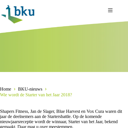
Ga
naar
de
inhoud
Home
BKU-nieuws
Wie wordt de Starter van het Jaar 2018?
Shapers Fitness, Jan de Slager, Blue Harvest en Vox Cura waren dit
jaar de deelnemers aan de Startersbattle. Op de komende
nieuwjaarsreceptie wordt de winnaar, Starter van het Jaar, bekend
gemaakt. Daar mag u over meestemmen.