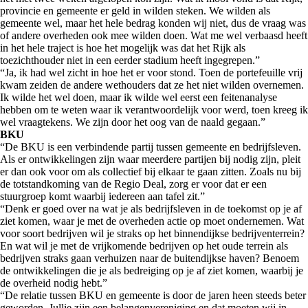
provincie en gemeente er geld in wilden steken. We wilden als
gemeente wel, maar het hele bedrag konden wij niet, dus de vraag was
of andere overheden ook mee wilden doen. Wat me wel verbaasd heeft
in het hele traject is hoe het mogelijk was dat het Rijk als
toezichthouder niet in een eerder stadium heeft ingegrepen.”
“Ja, ik had wel zicht in hoe het er voor stond. Toen de portefeuille vrij
kwam zeiden de andere wethouders dat ze het niet wilden overnemen.
Ik wilde het wel doen, maar ik wilde wel eerst een feitenanalyse
hebben om te weten waar ik verantwoordelijk voor werd, toen kreeg ik
wel vraagtekens. We zijn door het oog van de naald gegaan.”
BKU
“De BKU is een verbindende partij tussen gemeente en bedrijfsleven.
Als er ontwikkelingen zijn waar meerdere partijen bij nodig zijn, pleit
er dan ook voor om als collectief bij elkaar te gaan zitten. Zoals nu bij
de totstandkoming van de Regio Deal, zorg er voor dat er een
stuurgroep komt waarbij iedereen aan tafel zit.”
“Denk er goed over na wat je als bedrijfsleven in de toekomst op je af
ziet komen, waar je met de overheden actie op moet ondernemen. Wat
voor soort bedrijven wil je straks op het binnendijkse bedrijventerrein?
En wat wil je met de vrijkomende bedrijven op het oude terrein als
bedrijven straks gaan verhuizen naar de buitendijkse haven? Benoem
de ontwikkelingen die je als bedreiging op je af ziet komen, waarbij je
de overheid nodig hebt.”
“De relatie tussen BKU en gemeente is door de jaren heen steeds beter
geworden. Jullie zijn een belangenvereniging en dat moeten wij in