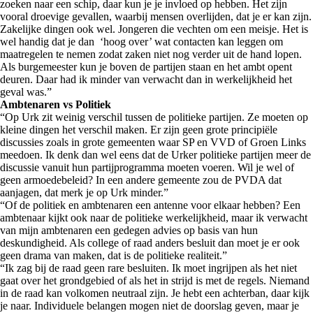
zoeken naar een schip, daar kun je je invloed op hebben. Het zijn
vooral droevige gevallen, waarbij mensen overlijden, dat je er kan zijn.
Zakelijke dingen ook wel. Jongeren die vechten om een meisje. Het is
wel handig dat je dan ‘hoog over’ wat contacten kan leggen om
maatregelen te nemen zodat zaken niet nog verder uit de hand lopen.
Als burgemeester kun je boven de partijen staan en het ambt opent
deuren. Daar had ik minder van verwacht dan in werkelijkheid het
geval was.”
Ambtenaren vs Politiek
“Op Urk zit weinig verschil tussen de politieke partijen. Ze moeten op
kleine dingen het verschil maken. Er zijn geen grote principiële
discussies zoals in grote gemeenten waar SP en VVD of Groen Links
meedoen. Ik denk dan wel eens dat de Urker politieke partijen meer de
discussie vanuit hun partijprogramma moeten voeren. Wil je wel of
geen armoedebeleid? In een andere gemeente zou de PVDA dat
aanjagen, dat merk je op Urk minder.”
“Of de politiek en ambtenaren een antenne voor elkaar hebben? Een
ambtenaar kijkt ook naar de politieke werkelijkheid, maar ik verwacht
van mijn ambtenaren een gedegen advies op basis van hun
deskundigheid. Als college of raad anders besluit dan moet je er ook
geen drama van maken, dat is de politieke realiteit.”
“Ik zag bij de raad geen rare besluiten. Ik moet ingrijpen als het niet
gaat over het grondgebied of als het in strijd is met de regels. Niemand
in de raad kan volkomen neutraal zijn. Je hebt een achterban, daar kijk
je naar. Individuele belangen mogen niet de doorslag geven, maar je