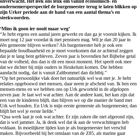
onverwacht. Het leek ons leuk om vanuit economisch- en
ondernemersperspectief de burgemeester terug te laten blikken op
zijn Urker periode aan de hand van een aantal thema’s en
steekwoorde
n.
‘Mins ik goon ier nooit maar weg’
“Je hebt ergens een aantal jaren gewerkt en dan ga je vooruit kijken. Ik
moet nog 12 jaar voordat ik met pensioen mag. Wil je dan 20 jaar in
één gemeente blijven werken? Als burgemeester heb je ook een
bepaalde houdbaarheid en je moet voorkomen dat ze achteraf zeggen
dat je te lang bent gebleven. Zeven jaar is bovendien het Bijbelse getal
van de volheid, dus dan is dit een mooi moment. Het speelt ook mee
dat we dichter bij mijn ouders in Heukelum komen. Die hebben
aandacht nodig, dat is vanuit Zaltbommel dan dichtbij.”
“Op het persoonlijke vlak doet het natuurlijk wel wat met je. Je hebt
relaties opgebouwd met mensen, daar neem je afscheid van. Ik ben een
mensen-mens en we hebben ons op Urk geworteld in de afgelopen
zeven jaar. Je laat wel wat achter. Aan de andere kant, het kan zijn dat
een van de kinderen blijft, dan blijven we op die manier de band met
Urk wel houden. En Urk is mijn eerste gemeente als burgemeester, dan
blijft het wel je eerste liefde.”
“Qua werk laat je ook wat achter. Er zijn zaken die niet afgerond zijn,
dat is wel jammer. Ja, ik denk wel dat ik aan de verwachtingen heb
voldaan. In moeilijkere tijden kun je als burgemeester het verschil
maken. Bijvoorbeeld bij het omslaan van de Z85, als marine gaat