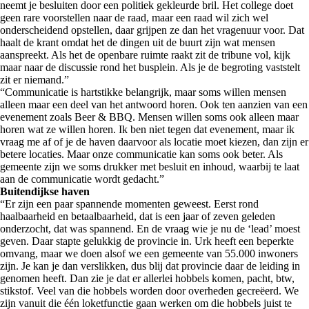
neemt je besluiten door een politiek gekleurde bril. Het college doet
geen rare voorstellen naar de raad, maar een raad wil zich wel
onderscheidend opstellen, daar grijpen ze dan het vragenuur voor. Dat
haalt de krant omdat het de dingen uit de buurt zijn wat mensen
aanspreekt. Als het de openbare ruimte raakt zit de tribune vol, kijk
maar naar de discussie rond het busplein. Als je de begroting vaststelt
zit er niemand.”
“Communicatie is hartstikke belangrijk, maar soms willen mensen
alleen maar een deel van het antwoord horen. Ook ten aanzien van een
evenement zoals Beer & BBQ. Mensen willen soms ook alleen maar
horen wat ze willen horen. Ik ben niet tegen dat evenement, maar ik
vraag me af of je de haven daarvoor als locatie moet kiezen, dan zijn er
betere locaties. Maar onze communicatie kan soms ook beter. Als
gemeente zijn we soms drukker met besluit en inhoud, waarbij te laat
aan de communicatie wordt gedacht.”
Buitendijkse haven
“Er zijn een paar spannende momenten geweest. Eerst rond
haalbaarheid en betaalbaarheid, dat is een jaar of zeven geleden
onderzocht, dat was spannend. En de vraag wie je nu de ‘lead’ moest
geven. Daar stapte gelukkig de provincie in. Urk heeft een beperkte
omvang, maar we doen alsof we een gemeente van 55.000 inwoners
zijn. Je kan je dan verslikken, dus blij dat provincie daar de leiding in
genomen heeft. Dan zie je dat er allerlei hobbels komen, pacht, btw,
stikstof. Veel van die hobbels worden door overheden gecreëerd. We
zijn vanuit die één loketfunctie gaan werken om die hobbels juist te