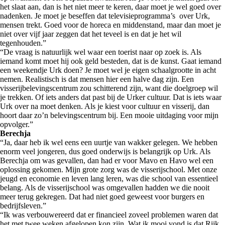
het slaat aan, dan is het niet meer te keren, daar moet je wel goed over
nadenken. Je moet je beseffen dat televisieprogramma’s over Urk,
mensen trekt. Goed voor de horeca en middenstand, maar dan moet je
niet over vijf jaar zeggen dat het teveel is en dat je het wil
tegenhouden.”
“De vraag is natuurlijk wel waar een toerist naar op zoek is. Als
iemand komt moet hij ook geld besteden, dat is de kunst. Gaat iemand
een weekendje Urk doen? Je moet wel je eigen schaalgrootte in acht
nemen. Realistisch is dat mensen hier een halve dag zijn. Een
visserijbelevingscentrum zou schitterend zijn, want die doelgroep wil
je trekken. Of iets anders dat past bij de Urker cultuur. Dat is iets waar
Urk over na moet denken. Als je kiest voor cultuur en visserij, dan
hoort daar zo’n belevingscentrum bij. Een mooie uitdaging voor mijn
opvolger.”
Berechja
“Ja, daar heb ik wel eens een uurtje van wakker gelegen. We hebben
enorm veel jongeren, dus goed onderwijs is belangrijk op Urk. Als
Berechja om was gevallen, dan had er voor Mavo en Havo wel een
oplossing gekomen. Mijn grote zorg was de visserijschool. Met onze
jeugd en economie en leven lang leren, was die school van essentieel
belang. Als de visserijschool was omgevallen hadden we die nooit
meer terug gekregen. Dat had niet goed geweest voor burgers en
bedrijfsleven.”
“Ik was verbouwereerd dat er financieel zoveel problemen waren dat
het met twee weken afgelopen kon zijn. Wat ik mooi vond is dat Rijk,