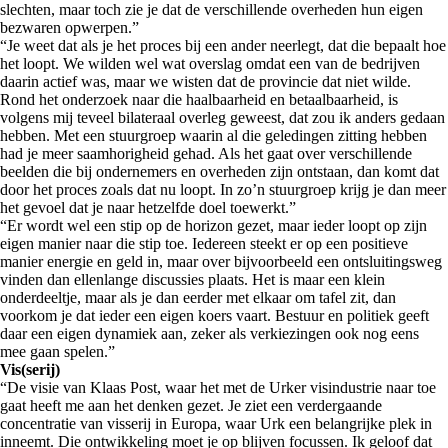
slechten, maar toch zie je dat de verschillende overheden hun eigen
bezwaren opwerpen.”
“Je weet dat als je het proces bij een ander neerlegt, dat die bepaalt hoe
het loopt. We wilden wel wat overslag omdat een van de bedrijven
daarin actief was, maar we wisten dat de provincie dat niet wilde.
Rond het onderzoek naar die haalbaarheid en betaalbaarheid, is
volgens mij teveel bilateraal overleg geweest, dat zou ik anders gedaan
hebben. Met een stuurgroep waarin al die geledingen zitting hebben
had je meer saamhorigheid gehad. Als het gaat over verschillende
beelden die bij ondernemers en overheden zijn ontstaan, dan komt dat
door het proces zoals dat nu loopt. In zo’n stuurgroep krijg je dan meer
het gevoel dat je naar hetzelfde doel toewerkt.”
“Er wordt wel een stip op de horizon gezet, maar ieder loopt op zijn
eigen manier naar die stip toe. Iedereen steekt er op een positieve
manier energie en geld in, maar over bijvoorbeeld een ontsluitingsweg
vinden dan ellenlange discussies plaats. Het is maar een klein
onderdeeltje, maar als je dan eerder met elkaar om tafel zit, dan
voorkom je dat ieder een eigen koers vaart. Bestuur en politiek geeft
daar een eigen dynamiek aan, zeker als verkiezingen ook nog eens
mee gaan spelen.”
Vis(serij)
“De visie van Klaas Post, waar het met de Urker visindustrie naar toe
gaat heeft me aan het denken gezet. Je ziet een verdergaande
concentratie van visserij in Europa, waar Urk een belangrijke plek in
inneemt. Die ontwikkeling moet je op blijven focussen. Ik geloof dat