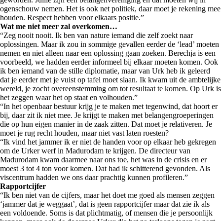
ogenschouw nemen. Het is ook net politiek, daar moet je rekening mee
houden. Respect hebben voor elkaars positie.”
Wat me niet meer zal overkomen…
“Zeg nooit nooit. Ik ben van nature iemand die zelf zoekt naar
oplossingen. Maar ik zou in sommige gevallen eerder de ‘lead’ moeten
nemen en niet alleen naar een oplossing gaan zoeken. Berechja is een
voorbeeld, we hadden eerder informeel bij elkaar moeten komen. Ook
ik ben iemand van de stille diplomatie, maar van Urk heb ik geleerd
dat je eerder met je vuist op tafel moet slaan. Ik kwam uit de ambtelijke
wereld, je zocht overeenstemming om tot resultaat te komen. Op Urk is
het zeggen waar het op staat en volhouden.”
“In het openbaar bestuur krijg je te maken met tegenwind, dat hoort er
bij, daar zit ik niet mee. Je krijgt te maken met belangengroeperingen
die op hun eigen manier in de zaak zitten. Dat moet je relativeren. Je
moet je rug recht houden, maar niet vast laten roesten?
“Ik vind het jammer ik er niet de handen voor op elkaar heb gekregen
om de Urker werf in Madurodam te krijgen. De directeur van
Madurodam kwam daarmee naar ons toe, het was in de crisis en er
moest 3 tot 4 ton voor komen. Dat had ik schitterend gevonden. Als
viscentrum hadden we ons daar prachtig kunnen profileren.”
Rapportcijfer
“Ik ben niet van de cijfers, maar het doet me goed als mensen zeggen
‘jammer dat je weggaat’, dat is geen rapportcijfer maar dat zie ik als
een voldoende. Soms is dat plichtmatig, of mensen die je persoonlijk