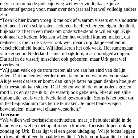
de visserman na de puls zijn weg wel weer vindt, daar zijn ze
innovatief genoeg voor, maar over tien jaar zal het wel volledig anders
zijn.”
“Toen ik hier kwam vroeg ik me ook af waarom vissers en visindustrie
niet meer in één schip zaten. Iedereen heeft echter een eigen identiteit,
blijkbaar zit het in een mens om onderscheidend te willen zijn. Kijk
ook naar de kerken. Mensen willen het verschil kunnen maken, dat
realiseer ik me in de visserij ook wel, maar zorg dat je eenheid in
verscheidenheid houdt. Wij idealiseren het ook vaak. Het samengaan
van kerken in Nederland is niet uit rijkdom, maar noodgedwongen.
Dat zal in de visserij misschien ook gebeuren, maar Urk gaat wel
overleven.”
“Wij gaan vaak op de trom roeren als we aan het eind van de lijn
zitten. Dat moeten we eerder doen, laten horen waar we voor staan.
Als je weet dat iets er komt, dan kun je beter na gaan denken hoe je er
het meeste uit kan slepen. Dat hebben we bij de windmolens gezien
rond Urk en dat zie ik bij de visserij ook gebeuren. Niet alleen stille
diplomatie, zoals we in Nederland gewoon zijn. Soms is het beter om
in het beginstadium fors herrie te maken. Je moet beide wegen
bewandelen, maar wel elkaar versterken.”
Toerisme
“We willen wel toeristische activiteiten, maar je hebt niet altijd in de
hand wie er wel en niet op af mogen komen. Toeristen lopen ook op
zondag op Urk. Daar ligt wel een grote uitdaging. Wil je focus leggen
op kwantiteit of een bepaalde kwaliteit. Als je voor kwantiteit gaat en