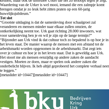
kennen, maar ook de doorsnee Urker die het zo terloops tegen je zegt.
Waardering van de Urker is wel mooi, iemand die een zalmpje komt
brengen omdat je zo leuk hebt zitten praten op een 60-jarig
huwelijksjubileum.”
Tot slot
“Grootste uitdaging is dat de samenleving door schaalgroei zal
veranderen en mensen minder naar elkaar zullen omzien, de
ontkerkelijking neemt toe. Urk gaat richting 28.000 inwoners, wat
voor samenleving ben je en wil je zijn op de lange termijn?”
“Bijzonder aan Urk vind ik dat cultuur toch zo bepalend is op hoe je in
het leven staat. De manier waarop de mensen met een afstand tot de
arbeidsmarkt worden opgenomen in de arbeidsmarkt. Dat zegt iets
over je cultuur en hoe je in het leven staat. Dat is geweldig aan Urk.
Het stoort me als mensen eenzijdig op andere zaken de aandacht
vestigen. Moeten ze doen, maar er spelen ook andere zaken die
onderbelicht blijven. Ik heb altijd geprobeerd het complete verhaal neer
te leggen.”
[metaslider id=10447][metaslider id=10447]