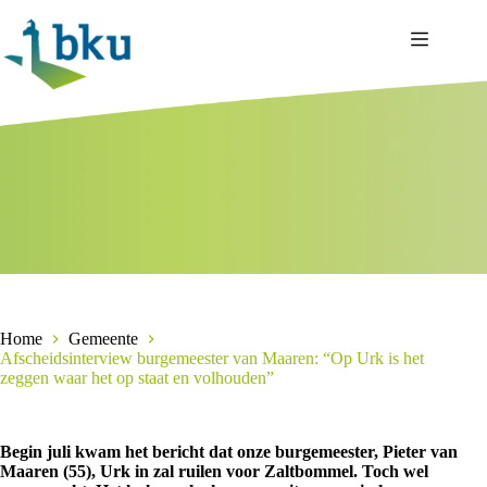
Ga
naar
de
inhoud
Home
Gemeente
Afscheidsinterview burgemeester van Maaren: “Op Urk is het
zeggen waar het op staat en volhouden”
Begin juli kwam het bericht dat onze burgemeester, Pieter van
Maaren (55), Urk in zal ruilen voor Zaltbommel. Toch wel