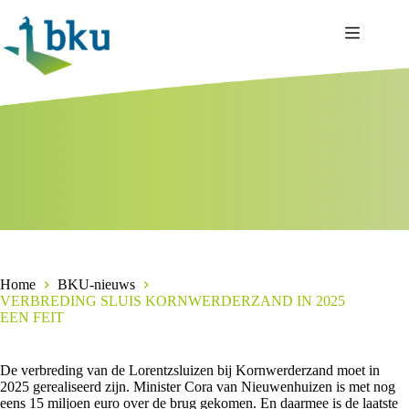
Ga
naar
de
inhoud
Home
BKU-nieuws
VERBREDING SLUIS KORNWERDERZAND IN 2025
EEN FEIT
De verbreding van de Lorentzsluizen bij Kornwerderzand moet in
2025 gerealiseerd zijn. Minister Cora van Nieuwenhuizen is met nog
eens 15 miljoen euro over de brug gekomen. En daarmee is de laatste