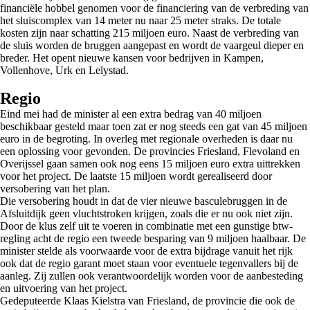
financiële hobbel genomen voor de financiering van de verbreding van
het sluiscomplex van 14 meter nu naar 25 meter straks. De totale
kosten zijn naar schatting 215 miljoen euro. Naast de verbreding van
de sluis worden de bruggen aangepast en wordt de vaargeul dieper en
breder. Het opent nieuwe kansen voor bedrijven in Kampen,
Vollenhove, Urk en Lelystad.
Regio
Eind mei had de minister al een extra bedrag van 40 miljoen
beschikbaar gesteld maar toen zat er nog steeds een gat van 45 miljoen
euro in de begroting. In overleg met regionale overheden is daar nu
een oplossing voor gevonden. De provincies Friesland, Flevoland en
Overijssel gaan samen ook nog eens 15 miljoen euro extra uittrekken
voor het project. De laatste 15 miljoen wordt gerealiseerd door
versobering van het plan.
Die versobering houdt in dat de vier nieuwe basculebruggen in de
Afsluitdijk geen vluchtstroken krijgen, zoals die er nu ook niet zijn.
Door de klus zelf uit te voeren in combinatie met een gunstige btw-
regling acht de regio een tweede besparing van 9 miljoen haalbaar. De
minister stelde als voorwaarde voor de extra bijdrage vanuit het rijk
ook dat de regio garant moet staan voor eventuele tegenvallers bij de
aanleg. Zij zullen ook verantwoordelijk worden voor de aanbesteding
en uitvoering van het project.
Gedeputeerde Klaas Kielstra van Friesland, de provincie die ook de