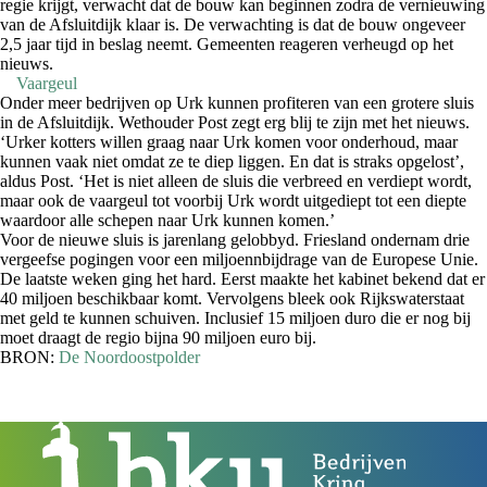
regie krijgt, verwacht dat de bouw kan beginnen zodra de vernieuwing
van de Afsluitdijk klaar is. De verwachting is dat de bouw ongeveer
2,5 jaar tijd in beslag neemt. Gemeenten reageren verheugd op het
nieuws.
Vaargeul
Onder meer bedrijven op Urk kunnen profiteren van een grotere sluis
in de Afsluitdijk. Wethouder Post zegt erg blij te zijn met het nieuws.
‘Urker kotters willen graag naar Urk komen voor onderhoud, maar
kunnen vaak niet omdat ze te diep liggen. En dat is straks opgelost’,
aldus Post. ‘Het is niet alleen de sluis die verbreed en verdiept wordt,
maar ook de vaargeul tot voorbij Urk wordt uitgediept tot een diepte
waardoor alle schepen naar Urk kunnen komen.’
Voor de nieuwe sluis is jarenlang gelobbyd. Friesland ondernam drie
vergeefse pogingen voor een miljoennbijdrage van de Europese Unie.
De laatste weken ging het hard. Eerst maakte het kabinet bekend dat er
40 miljoen beschikbaar komt. Vervolgens bleek ook Rijkswaterstaat
met geld te kunnen schuiven. Inclusief 15 miljoen duro die er nog bij
moet draagt de regio bijna 90 miljoen euro bij.
BRON:
De Noordoostpolder