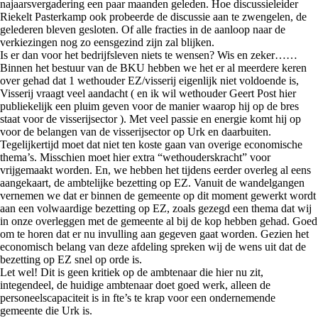
najaarsvergadering een paar maanden geleden. Hoe discussieleider
Riekelt Pasterkamp ook probeerde de discussie aan te zwengelen, de
gelederen bleven gesloten. Of alle fracties in de aanloop naar de
verkiezingen nog zo eensgezind zijn zal blijken.
Is er dan voor het bedrijfsleven niets te wensen? Wis en zeker……
Binnen het bestuur van de BKU hebben we het er al meerdere keren
over gehad dat 1 wethouder EZ/visserij eigenlijk niet voldoende is,
Visserij vraagt veel aandacht ( en ik wil wethouder Geert Post hier
publiekelijk een pluim geven voor de manier waarop hij op de bres
staat voor de visserijsector ). Met veel passie en energie komt hij op
voor de belangen van de visserijsector op Urk en daarbuiten.
Tegelijkertijd moet dat niet ten koste gaan van overige economische
thema’s. Misschien moet hier extra “wethouderskracht” voor
vrijgemaakt worden. En, we hebben het tijdens eerder overleg al eens
aangekaart, de ambtelijke bezetting op EZ. Vanuit de wandelgangen
vernemen we dat er binnen de gemeente op dit moment gewerkt wordt
aan een volwaardige bezetting op EZ, zoals gezegd een thema dat wij
in onze overleggen met de gemeente al bij de kop hebben gehad. Goed
om te horen dat er nu invulling aan gegeven gaat worden. Gezien het
economisch belang van deze afdeling spreken wij de wens uit dat de
bezetting op EZ snel op orde is.
Let wel! Dit is geen kritiek op de ambtenaar die hier nu zit,
integendeel, de huidige ambtenaar doet goed werk, alleen de
personeelscapaciteit is in fte’s te krap voor een ondernemende
gemeente die Urk is.