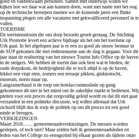
goed en vakbekwaam personeel. Samen met onderwijs willen we
kijken hoe we daar wat aan kunnen doen, want met name met het oog
op de technische beroepen moeten we de komende jaren een flinke
inspanning plegen om alle vacatures met gekwalificeerd personeel in te
vullen.
TOERISME
De toeristenstroom die ons dorp bezoekt groeit gestaag. De Stichting
Urk Promotie levert een actieve bijdrage als het om het toerisme op
Urk gaat. In het afgelopen jaar is er een zo goed als nieuw bestuur in
de SUP gekomen die met enthousiasme aan de slag is gegaan. Voor dit
jaar staat de realisering van het nieuwe Tourist Info Office op de haven
in de steigers. We hebben de toerist dan ook best wat te bieden, de
oude dorpskom, de bedrijvigheid die er toch altijd is op de haven,
lekker een visje eten, zomers een terrasje pikken, ginkiestocht,
museum, noem maar op.
Langzamerhand is de roep om hotelaccommodatie op gang
gekomenen dit niet in het minst om de zakelijke markt te bedienen. Wij
pleiten voor een proces dat zorgvuldig geleid wordt en dat dit niet gaat
verzanden in een politieke discussie, wij willen allemaal dat Urk
zichzelf blijft dus ik roep de politiek op om dit proces tot een goed
einde te brengen.
VERKIEZINGEN
Maart 2018…… gemeenteraadsverkiezingen. De messen worden
geslepen, of toch niet? Maar zelden heb ik gemeenteraadsleden en
leden van het College zo eensgezind bij elkaar gezien als tijdens onze