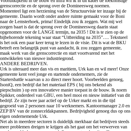
Vooruitkijkend in de bouw en infra wil ik in dit kader de toekomstige
grenscorrectie en de sprong over de Domineesweg noemen.
Momenteel ligt een herziening van de Structuurvisie ter inzage bij de
gemeente. Daarin wordt onder andere ruimte gemaakt voor de Boni
naar de Lemsterhoek, prima! Eindelijk zou ik zeggen. Wat mij wel
zorgen baart is dat de sprong over de Domineesweg daarin staat
opgenomen voor de LANGE termijn, na 2035 ! Dit is te zien op de
bijbehorende tekening waar staat “Uitbreiding na 2035”…. Tekstueel
is het ook een paar keer terug te lezen in de visie. Dit is wat de BKU
betreft een belangrijk punt van aandacht, ik zou zeggen gemeente,
maak werk van die grenscorrectie en start voortvarend met het
ontwikkelen van nieuwe industriegrond.
ANDERE BEDRIJVEN.
Urk is uiteraard meer dan vis en maritiem, Urk kan en wil meer! Onze
gemeente kent veel jonge en startende ondernemers, zie de
Startersbattle waarvan u zo direct meer hoort. Voorbeelden genoeg,
IsoniQ, een bedrijf dat het materiaal EPS ( bij ons bekend als
piepschuim ) op een innovatieve manier toepast in de bouw. Ik noem
Spikker, onderdeel van GBU, een heel mooi en nieuw initiatief van dit
bedrijf. Ze zijn twee jaar actief op de Urker markt en in die tijd
gegroeid van 2 personen naar 10 werknemers. Kantoormanager 2.0 en
ZEP BV van de zonneceldakpannen. Bedrijvigheid genoeg dus op ons
eigen ondernemende Urk.
Net als in meerdere sectoren is duidelijk merkbaar dat bedrijven steeds
meer problemen dreigen te krijgen als het gaat om het verwerven van