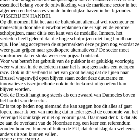
essentieel belang voor de ontwikkeling van de maritieme sector in het
algemeen en het succes van de buitendijkse haven in het bijzonder.
VISSERIJ EN HANDEL
Op dit moment lijkt het aan de buitenkant allemaal wel rozengeur en
maneschijn door alle nieuwbouwplannen die er zijn en de enorme
scholprijzen, maar dit is een kant van de medaille. Immers, het
verleden heeft geleerd dat die hoge scholprijzen niet lang houdbaar
zijn. Hoe lang accepteren de supermarkten deze prijzen nog voordat ze
weer gaan grijpen naar goedkopere alternatieven? De sector moet
voorkomen dat er straks weer een prijsval ontstaat.
Voor wat betreft het gebruik van de pulskor is er gelukkig voorlopig
weer wat rust in de gelederen maar het is nog geenszins een gelopen
race. Ook in dit verband is het van groot belang dat de lijnen naar
Brussel wagenwijd open blijven staan zodat deze duurzame en
innovatieve visserijmethode ook in de toekomst uitgeoefend kan
blijven worden.
Ook de Brexit hangt nog steeds als een zwaard van Damocles boven
het hoofd van de sector.
Er is tot op heden nog niemand die kan zeggen hoe dit alles af gaat
lopen, maar ik ben van mening dat in ieder geval de economie van het
Verenigd Koninkrijk er niet op vooruit gaat. Daarnaast denk ik dat als
ze aan de overkant van de Noordzee nog een keer een referendum
zouden houden, binnen of buiten de EU, dat de uitslag dan wel eens
anders uit zou kunnen vallen.
BOUW EN INFRA