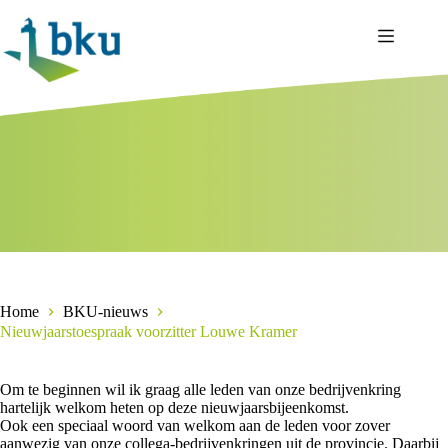
Ga
naar
de
inhoud
Home
BKU-nieuws
Nieuwjaarstoespraak voorzitter Louwe Kramer
Om te beginnen wil ik graag alle leden van onze bedrijvenkring
hartelijk welkom heten op deze nieuwjaarsbijeenkomst.
Ook een speciaal woord van welkom aan de leden voor zover
aanwezig van onze collega-bedrijvenkringen uit de provincie. Daarbij