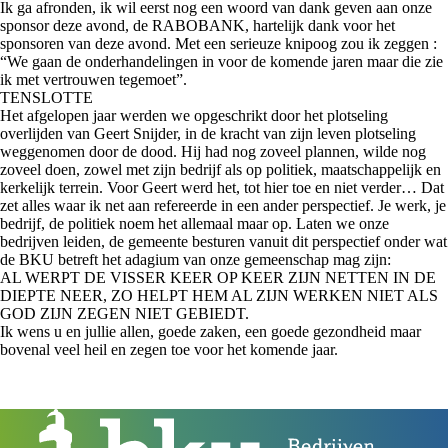
Ik ga afronden, ik wil eerst nog een woord van dank geven aan onze
sponsor deze avond, de RABOBANK, hartelijk dank voor het
sponsoren van deze avond. Met een serieuze knipoog zou ik zeggen :
“We gaan de onderhandelingen in voor de komende jaren maar die zie
ik met vertrouwen tegemoet”.
TENSLOTTE
Het afgelopen jaar werden we opgeschrikt door het plotseling
overlijden van Geert Snijder, in de kracht van zijn leven plotseling
weggenomen door de dood. Hij had nog zoveel plannen, wilde nog
zoveel doen, zowel met zijn bedrijf als op politiek, maatschappelijk en
kerkelijk terrein. Voor Geert werd het, tot hier toe en niet verder… Dat
zet alles waar ik net aan refereerde in een ander perspectief. Je werk, je
bedrijf, de politiek noem het allemaal maar op. Laten we onze
bedrijven leiden, de gemeente besturen vanuit dit perspectief onder wat
de BKU betreft het adagium van onze gemeenschap mag zijn:
AL WERPT DE VISSER KEER OP KEER ZIJN NETTEN IN DE
DIEPTE NEER, ZO HELPT HEM AL ZIJN WERKEN NIET ALS
GOD ZIJN ZEGEN NIET GEBIEDT.
Ik wens u en jullie allen, goede zaken, een goede gezondheid maar
bovenal veel heil en zegen toe voor het komende jaar.