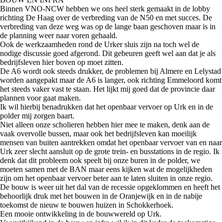
Binnen VNO-NCW hebben we ons heel sterk gemaakt in de lobby
richting De Haag over de verbreding van de N50 en met succes. De
verbreding van deze weg was op de lange baan geschoven maar is in
de planning weer naar voren gehaald.
Ook de werkzaamheden rond de Urker sluis zijn na toch wel de
nodige discussie goed afgerond. Dit gebeuren geeft wel aan dat je als
bedrijfsleven hier boven op moet zitten.
De A6 wordt ook steeds drukker, de problemen bij Almere en Lelystad
worden aangepakt maar de A6 is langer, ook richting Emmeloord komt
het steeds vaker vast te staan. Het lijkt mij goed dat de provincie daar
plannen voor gaat maken.
Ik wil hierbij benadrukken dat het openbaar vervoer op Urk en in de
polder mij zorgen baart.
Niet alleen onze scholieren hebben hier mee te maken, denk aan de
vaak overvolle bussen, maar ook het bedrijfsleven kan moeilijk
mensen van buiten aantrekken omdat het openbaar vervoer van en naar
Urk zeer slecht aansluit op de grote trein- en busstations in de regio. Ik
denk dat dit probleem ook speelt bij onze buren in de polder, we
moeten samen met de BAN maar eens kijken wat de mogelijkheden
zijn om het openbaar vervoer beter aan te laten sluiten in onze regio.
De bouw is weer uit het dal van de recessie opgeklommen en heeft het
behoorlijk druk met het bouwen in de Oranjewijk en in de nabije
toekomst de nieuw te bouwen huizen in Schokkerhoek.
Een mooie ontwikkeling in de bouwwereld op Urk.