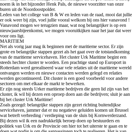
noem ik in het bijzonder Henk Pals, de nieuwe voorzitter van onze
buren uit de Noordoostpolder.
Leden van het college van B & W en leden van de raad, mooi dat jullie
er ook weer bij zijn, voel jullie vooral welkom bij ons hier vanavond !
Vanavond mogen we terugzien maar, wat nog belangrijker is op een
nieuwjaarsbijeenkomst, we mogen vooruitkijken naar het jaar dat weer
voor ons ligt.
MARITIEM
Net als vorig jaar mag ik beginnen met de maritieme sector. Er zijn
grote en belangrijke stappen gezet als het gaat over de totstandkoming
van de maritieme servicehaven. Het cluster Urk Maritime begint een
steeds hechter cluster te worden. Een prachtige stand op Europort in
Rotterdam werd gerealiseerd waar vele relaties uit de maritieme wereld
ontvangen werden en nieuwe contacten werden gelegd en relaties
werden gecontinueerd. Dit cluster is een goed voorbeeld voor andere
sectoren om met elkaar de markt te bewerken.
Er zijn nog steeds Urker maritieme bedrijven die geen lid zijn van het
cluster, ik wil bij dezen een oproep doen aan die bedrijven; sluit je aan
bij het cluster Urk Maritime!
Zoals gezegd: belangrijke stappen zijn gezet richting buitendijkse
servicehaven, jammer dat er nu negatieve geluiden komen uit Brussel
wat betreft verbreding / verdieping van de sluis bij Kornwerderzand.
Bij dezen wil ik een nadrukkelijk beroep doen op bestuurders en
politiek van Urk en de Provincie om hier tot het uiterste te gaan en te
doen wat nodig is om die aanpassingen toch te realiseren. Het is van