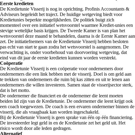
Eerste kredieten
De Kredietunie Visserij is nog in oprichting. Profinis Accountants &
Adviseurs begeleidt het traject. De huidige wetgeving biedt voor
Kredietunies beperkte mogelijkheden. De politiek buigt zich
momenteel over een initiatief wetsvoorstel waarmee Krediet-unies een
stevige wettelijke basis krijgen. De Tweede Kamer is van plan het
wetsvoorstel deze maand te behandelen, daarna is de Eerste Kamer aan
zet. De initiatiefnemers van de Kredietunie Visserij hebben besloten
pas echt van start te gaan zodra het wetsvoorstel is aangenomen. De
verwachting is, onder voorbehoud van doorvoering wetgeving, dat
eind van dit jaar de eerste kredieten kunnen worden verstrekt.
Coöperatie
De Kredietunie Visserij is een coöperatie voor ondernemers door
ondernemers die een link hebben met de visserij. Doel is om geld aan
te trekken van ondernemers die ruim bij kas zitten en uit te lenen aan
ondernemers die willen investeren. Samen staat de visserijsector sterk,
dat is het motto.
De ondernemer die financiert en de ondernemer die leent moeten
beiden lid zijn van de Kredietunie. De ondernemer die leent krijgt ook
een coach toegewezen. De coach is een ervaren ondernemer binnen de
visserij, die als vraagbaak kan worden ingeschakeld.
Bij de Kredietunie Visserij is geen sprake van één op één financiering.
De investeerder legt geld in en de Kredietunie zet het geld uit. Het
risico wordt door alle leden gedragen.
Alternatief