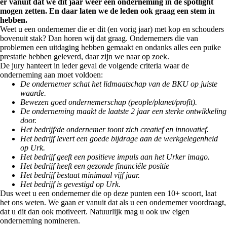
er vanuit dat we dit jaar weer een onderneming in de spotlight
mogen zetten. En daar laten we de leden ook graag een stem in
hebben.
Weet u een ondernemer die er dit (en vorig jaar) met kop en schouders
bovenuit stak? Dan horen wij dat graag. Ondernemers die van
problemen een uitdaging hebben gemaakt en ondanks alles een puike
prestatie hebben geleverd, daar zijn we naar op zoek.
De jury hanteert in ieder geval de volgende criteria waar de
onderneming aan moet voldoen:
De ondernemer schat het lidmaatschap van de BKU op juiste
waarde.
Bewezen goed ondernemerschap (people/planet/profit).
De onderneming maakt de laatste 2 jaar een sterke ontwikkeling
door.
Het bedrijf/de ondernemer toont zich creatief en innovatief.
Het bedrijf levert een goede bijdrage aan de werkgelegenheid
op Urk.
Het bedrijf geeft een positieve impuls aan het Urker imago.
Het bedrijf heeft een gezonde financiële positie
Het bedrijf bestaat minimaal vijf jaar.
Het bedrijf is gevestigd op Urk.
Dus weet u een ondernemer die op deze punten een 10+ scoort, laat
het ons weten. We gaan er vanuit dat als u een ondernemer voordraagt,
dat u dit dan ook motiveert. Natuurlijk mag u ook uw eigen
onderneming nomineren.