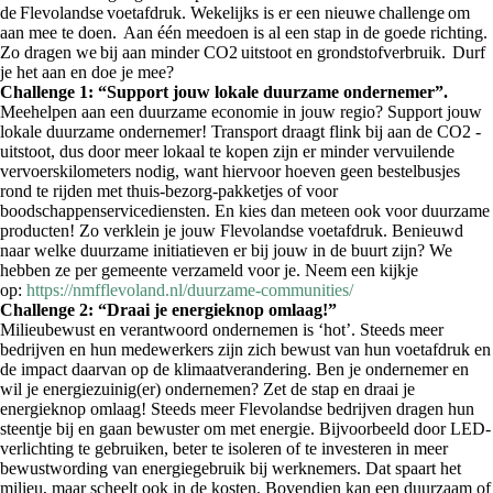
de Flevolandse voetafdruk. Wekelijks is er een nieuwe challenge om
aan mee te doen. Aan één meedoen is al een stap in de goede richting.
Zo dragen we bij aan minder CO2 uitstoot en grondstofverbruik. Durf
je het aan en doe je mee?
Challenge 1:
“Support jouw lokale duurzame ondernemer”.
Meehelpen aan een duurzame economie in jouw regio? Support jouw
lokale duurzame ondernemer! Transport draagt flink bij aan de CO2 -
uitstoot, dus door meer lokaal te kopen zijn er minder vervuilende
vervoerskilometers nodig, want hiervoor hoeven geen bestelbusjes
rond te rijden met thuis-bezorg-pakketjes of voor
boodschappenservicediensten. En kies dan meteen ook voor duurzame
producten! Zo verklein je jouw Flevolandse voetafdruk. Benieuwd
naar welke duurzame initiatieven er bij jouw in de buurt zijn? We
hebben ze per gemeente verzameld voor je. Neem een kijkje
op:
https://nmfflevoland.nl/duurzame-communities/
Challenge 2: “Draai je energieknop omlaag!”
Milieubewust en verantwoord ondernemen is ‘hot’. Steeds meer
bedrijven en hun medewerkers zijn zich bewust van hun voetafdruk en
de impact daarvan op de klimaatverandering. Ben je ondernemer en
wil je energiezuinig(er) ondernemen? Zet de stap en draai je
energieknop omlaag! Steeds meer Flevolandse bedrijven dragen hun
steentje bij en gaan bewuster om met energie. Bijvoorbeeld door LED-
verlichting te gebruiken, beter te isoleren of te investeren in meer
bewustwording van energiegebruik bij werknemers. Dat spaart het
milieu, maar scheelt ook in de kosten. Bovendien kan een duurzaam of