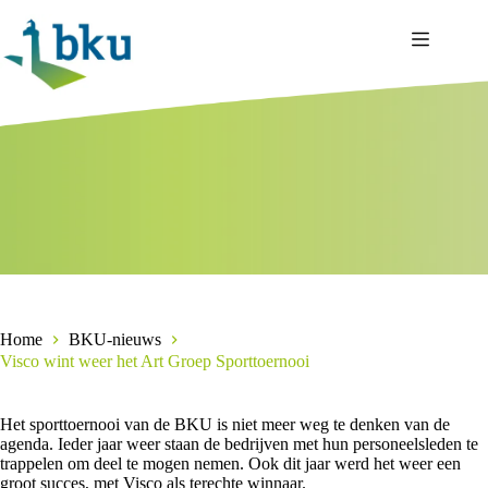
Ga
naar
de
inhoud
Home
BKU-nieuws
Visco wint weer het Art Groep Sporttoernooi
Het sporttoernooi van de BKU is niet meer weg te denken van de
agenda. Ieder jaar weer staan de bedrijven met hun personeelsleden te
trappelen om deel te mogen nemen. Ook dit jaar werd het weer een
groot succes, met Visco als terechte winnaar.