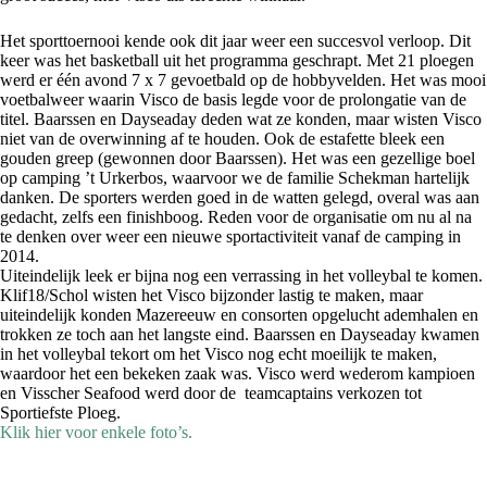
Het sporttoernooi kende ook dit jaar weer een succesvol verloop. Dit
keer was het basketball uit het programma geschrapt. Met 21 ploegen
werd er één avond 7 x 7 gevoetbald op de hobbyvelden. Het was mooi
voetbalweer waarin Visco de basis legde voor de prolongatie van de
titel. Baarssen en Dayseaday deden wat ze konden, maar wisten Visco
niet van de overwinning af te houden. Ook de estafette bleek een
gouden greep (gewonnen door Baarssen). Het was een gezellige boel
op camping ’t Urkerbos, waarvoor we de familie Schekman hartelijk
danken. De sporters werden goed in de watten gelegd, overal was aan
gedacht, zelfs een finishboog. Reden voor de organisatie om nu al na
te denken over weer een nieuwe sportactiviteit vanaf de camping in
2014.
Uiteindelijk leek er bijna nog een verrassing in het volleybal te komen.
Klif18/Schol wisten het Visco bijzonder lastig te maken, maar
uiteindelijk konden Mazereeuw en consorten opgelucht ademhalen en
trokken ze toch aan het langste eind. Baarssen en Dayseaday kwamen
in het volleybal tekort om het Visco nog echt moeilijk te maken,
waardoor het een bekeken zaak was. Visco werd wederom kampioen
en Visscher Seafood werd door de teamcaptains verkozen tot
Sportiefste Ploeg.
Klik hier voor enkele foto’s.