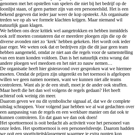
genomen met het opstellen van spelers die niet bij het bedrijf op de
loonlijst staan, of geen partner zijn van een personeelslid. Het is een
bekend gegeven dat ieder jaar weer de kop opsteekt. Als organisatie
treden we op als we formele klachten krijgen. Maar niemand wil
natuurlijk gaan klagen.
We hebben ons deze kritiek wel aangetrokken en hebben inmiddels
ook zelf moeten constateren dat er meerdere ploegen zijn die op de
diverse avonden niet zo ‘krek’ hebben gekeken. Het wordt ook ieder
jaar erger. We weten ook dat er bedrijven zijn die dit jaar geen team
hebben aangemeld, omdat ze niet aan die regels voor de samenstelling
van een team konden voldoen. Dan is het natuurlijk extra wrang dat
andere ploegen wel meedoen en het niet zo nauw nemen…
De organisatie heeft hier gisteravond over gesproken wat we hiermee
moeten. Omdat de prijzen zijn uitgereikt en het toernooi is afgelopen
willen we geen namen noemen, want we kunnen niet alle teams
controleren. Want als je de een straft, moet je de ander ook straffen.
Maar heeft die het dan wel volgens de regels gedaan? Het heeft
achteraf ook weinig zin meer.
Daarom geven we nu dit symbolische signaal af, dat we de complete
uitslag schrappen. Voor volgend jaar hebben we al wat gedachten over
een aanpassing van de regels en een werkbare manier om dat ook te
kunnen controleren. En dat gaan we dan ook doen!
Het sporttoernooi is ooit bedacht als activiteit voor het personeel van
onze leden. Het sporttoernooi is een personeelsfeestje. Daarom hadden
we ooit een sportiviteitsklassement waarmee je extra punten kon