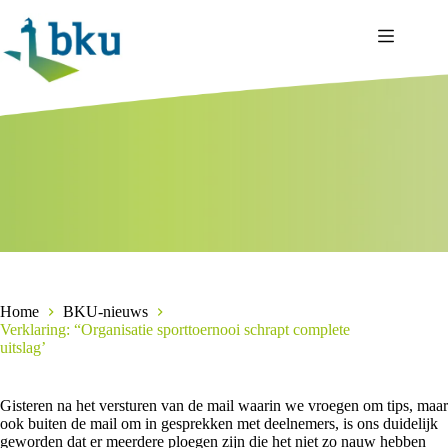
Ga
naar
de
inhoud
Home
BKU-nieuws
Verklaring: “Organisatie sporttoernooi schrapt complete
uitslag’
Gisteren na het versturen van de mail waarin we vroegen om tips, maar
ook buiten de mail om in gesprekken met deelnemers, is ons duidelijk
geworden dat er meerdere ploegen zijn die het niet zo nauw hebben