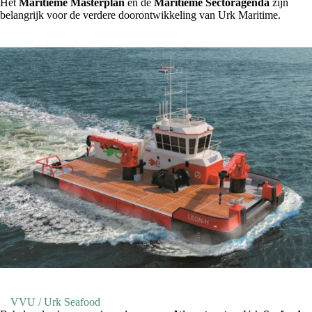
Het
Maritieme Masterplan
en de
Maritieme Sectoragenda
zijn
belangrijk voor de verdere doorontwikkeling van Urk Maritime.
VVU / Urk Seafood