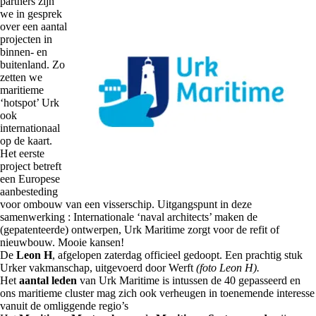
partners zijn
we in gesprek
over een aantal
projecten in
binnen- en
buitenland. Zo
zetten we
maritieme
‘hotspot’ Urk
ook
internationaal
op de kaart.
Het eerste
project betreft
een Europese
aanbesteding
voor ombouw van een visserschip. Uitgangspunt in deze
samenwerking : Internationale ‘naval architects’ maken de
(gepatenteerde) ontwerpen, Urk Maritime zorgt voor de refit of
nieuwbouw. Mooie kansen!
De
Leon H
, afgelopen zaterdag officieel gedoopt. Een prachtig stuk
Urker vakmanschap, uitgevoerd door Werft
(foto Leon H).
Het
aantal leden
van Urk Maritime is intussen de 40 gepasseerd en
ons maritieme cluster mag zich ook verheugen in toenemende interesse
vanuit de omliggende regio’s