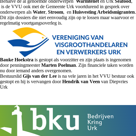
Behalve de al genoemde onderwerpen
Warmtenet
en Urk
Seafood
,
is de VVU ook met de Gemeente Urk voortdurend in gesprek over
onderwerpen als
Water
,
Stroom
, en
Huisvesting Arbeidsmigranten
.
Dit zijn dossiers die niet eenvoudig zijn op te lossen maar waarvoor er
regelmatig voortgangsoverleg is.
Bauke Hoekstra
is gestopt als voorzitter en zijn plaats is ingenomen
door penningmeester
Marten Poelman
. Zijn financiele taken worden
nu door iemand anders overgenomen.
Bestuurslid
Gijs van der Lee
is na vele jaren in het VVU bestuur ook
gestopt en hij is vervangen door
Hendrik van Veen
van Diepvries
Urk