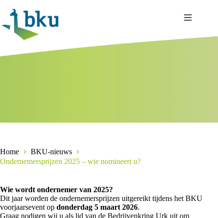
Ga
naar
de
inhoud
Home
BKU-nieuws
Ondernemersprijzen 2025 – wie nomineert u?
Wie wordt ondernemer van 2025?
Dit jaar worden de ondernemersprijzen uitgereikt tijdens het BKU
voorjaarsevent op
donderdag 5 maart 2026
.
Graag nodigen wij u als lid van de Bedrijvenkring Urk uit om