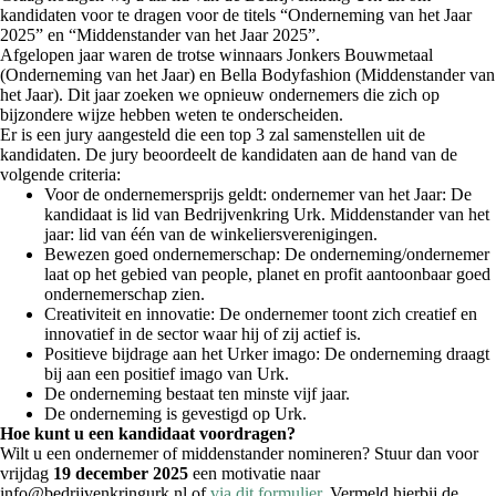
kandidaten voor te dragen voor de titels “Onderneming van het Jaar
2025” en “Middenstander van het Jaar 2025”.
Afgelopen jaar waren de trotse winnaars Jonkers Bouwmetaal
(Onderneming van het Jaar) en Bella Bodyfashion (Middenstander van
het Jaar). Dit jaar zoeken we opnieuw ondernemers die zich op
bijzondere wijze hebben weten te onderscheiden.
Er is een jury aangesteld die een top 3 zal samenstellen uit de
kandidaten. De jury beoordeelt de kandidaten aan de hand van de
volgende criteria:
Voor de ondernemersprijs geldt: ondernemer van het Jaar: De
kandidaat is lid van Bedrijvenkring Urk. Middenstander van het
jaar: lid van één van de winkeliersverenigingen.
Bewezen goed ondernemerschap: De onderneming/ondernemer
laat op het gebied van people, planet en profit aantoonbaar goed
ondernemerschap zien.
Creativiteit en innovatie: De ondernemer toont zich creatief en
innovatief in de sector waar hij of zij actief is.
Positieve bijdrage aan het Urker imago: De onderneming draagt
bij aan een positief imago van Urk.
De onderneming bestaat ten minste vijf jaar.
De onderneming is gevestigd op Urk.
Hoe kunt u een kandidaat voordragen?
Wilt u een ondernemer of middenstander nomineren? Stuur dan voor
vrijdag
19 december 2025
een motivatie naar
info@bedrijvenkringurk.nl of
via dit formulier
. Vermeld hierbij de