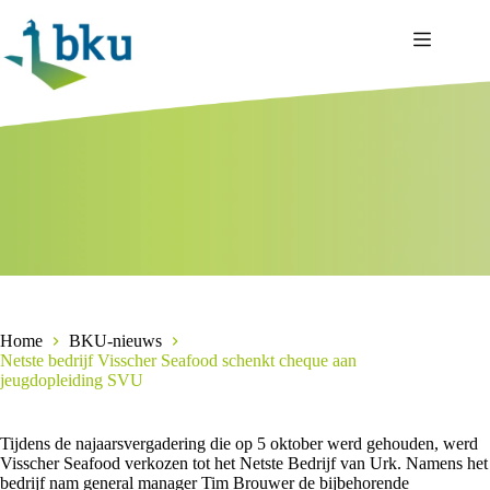
Ga
naar
de
inhoud
Home
BKU-nieuws
Netste bedrijf Visscher Seafood schenkt cheque aan
jeugdopleiding SVU
Tijdens de najaarsvergadering die op 5 oktober werd gehouden, werd
Visscher Seafood verkozen tot het Netste Bedrijf van Urk. Namens het
bedrijf nam general manager Tim Brouwer de bijbehorende