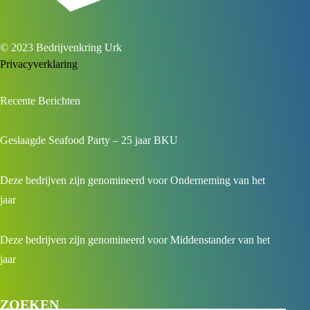
© 2023 Bedrijvenkring Urk
Privacyverklaring
Recente Berichten
Geslaagde Seafood Party – 25 jaar BKU
Deze bedrijven zijn genomineerd voor Onderneming van het
jaar
Deze bedrijven zijn genomineerd voor Middenstander van het
jaar
ZOEKEN