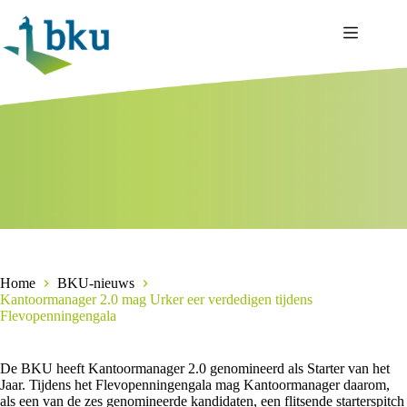
Ga
naar
de
inhoud
Home
BKU-nieuws
Kantoormanager 2.0 mag Urker eer verdedigen tijdens
Flevopenningengala
De BKU heeft Kantoormanager 2.0 genomineerd als Starter van het
Jaar. Tijdens het Flevopenningengala mag Kantoormanager daarom,
als een van de zes genomineerde kandidaten, een flitsende starterspitch