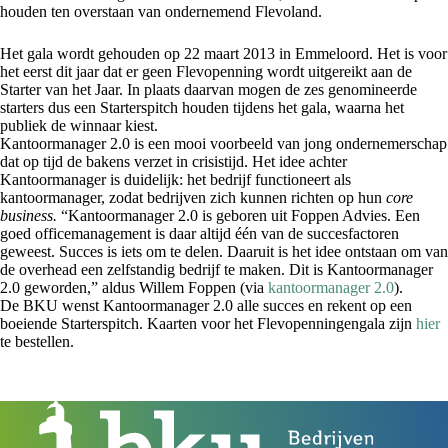
houden ten overstaan van ondernemend Flevoland.
Het gala wordt gehouden op 22 maart 2013 in Emmeloord. Het is voor
het eerst dit jaar dat er geen Flevopenning wordt uitgereikt aan de
Starter van het Jaar. In plaats daarvan mogen de zes genomineerde
starters dus een Starterspitch houden tijdens het gala, waarna het
publiek de winnaar kiest.
Kantoormanager 2.0 is een mooi voorbeeld van jong ondernemerschap
dat op tijd de bakens verzet in crisistijd. Het idee achter
Kantoormanager is duidelijk: het bedrijf functioneert als
kantoormanager, zodat bedrijven zich kunnen richten op hun
core
business.
“Kantoormanager 2.0 is geboren uit Foppen Advies. Een
goed officemanagement is daar altijd één van de succesfactoren
geweest. Succes is iets om te delen. Daaruit is het idee ontstaan om van
de overhead een zelfstandig bedrijf te maken. Dit is Kantoormanager
2.0 geworden,” aldus Willem Foppen (via
kantoormanager 2.0
).
De BKU wenst Kantoormanager 2.0 alle succes en rekent op een
boeiende Starterspitch. Kaarten voor het Flevopenningengala zijn
hier
te bestellen.