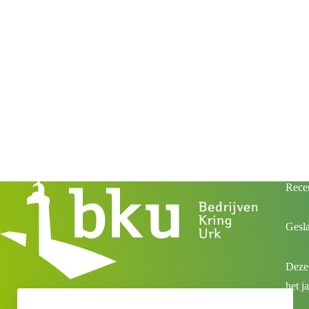
Recen
Gesl
Deze
het j