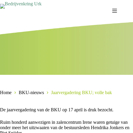
Ga
naar
de
inhoud
Home
BKU-nieuws
Jaarvergadering BKU; volle bak
De jaarvergadering van de BKU op 17 april is druk bezocht.
Ruim honderd aanwezigen in zalencentrum Irene waren getuige van
onder meer het uitzwaaien van de bestuursleden Hendrika Jonkers en
Piet Snijder.