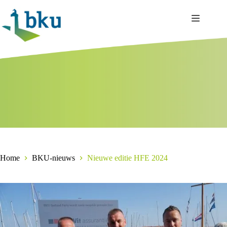
Ga
naar
de
inhoud
Home
BKU-nieuws
Nieuwe editie HFE 2024