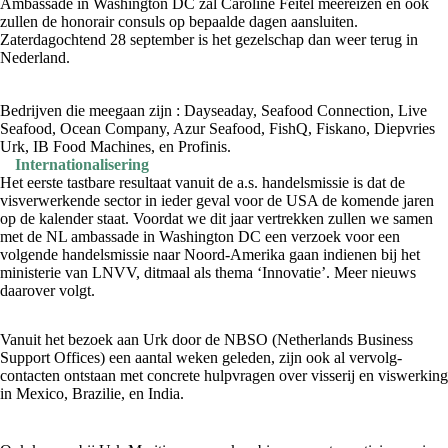
Ambassade in Washington DC zal Caroline Feitel meereizen en ook
zullen de honorair consuls op bepaalde dagen aansluiten.
Zaterdagochtend 28 september is het gezelschap dan weer terug in
Nederland.
Bedrijven die meegaan zijn : Dayseaday, Seafood Connection, Live
Seafood, Ocean Company, Azur Seafood, FishQ, Fiskano, Diepvries
Urk, IB Food Machines, en Profinis.
Internationalisering
Het eerste tastbare resultaat vanuit de a.s. handelsmissie is dat de
visverwerkende sector in ieder geval voor de USA de komende jaren
op de kalender staat. Voordat we dit jaar vertrekken zullen we samen
met de NL ambassade in Washington DC een verzoek voor een
volgende handelsmissie naar Noord-Amerika gaan indienen bij het
ministerie van LNVV, ditmaal als thema ‘Innovatie’. Meer nieuws
daarover volgt.
Vanuit het bezoek aan Urk door de NBSO (Netherlands Business
Support Offices) een aantal weken geleden, zijn ook al vervolg-
contacten ontstaan met concrete hulpvragen over visserij en viswerking
in Mexico, Brazilie, en India.