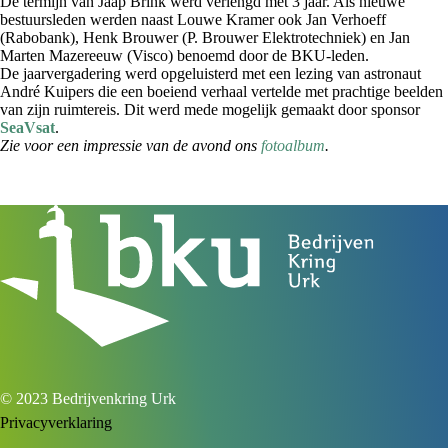
De termijn van Jaap Brink werd verlengd met 3 jaar. Als nieuwe
bestuursleden werden naast Louwe Kramer ook Jan Verhoeff
(Rabobank), Henk Brouwer (P. Brouwer Elektrotechniek) en Jan
Marten Mazereeuw (Visco) benoemd door de BKU-leden.
De jaarvergadering werd opgeluisterd met een lezing van astronaut
André Kuipers die een boeiend verhaal vertelde met prachtige beelden
van zijn ruimtereis. Dit werd mede mogelijk gemaakt door sponsor
SeaVsat
.
Zie voor een impressie van de avond ons
fotoalbum
.
© 2023 Bedrijvenkring Urk
Privacyverklaring