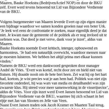
Maaren, Bauke Hoekstra (BedrijvenActief NOP) en door de BKU
zelf. Evert werd tevens benoemd tot Lid van Bijzondere Verdienste
van de BKU.
Volgens burgemeester van Maaren leverde Evert op zijn eigen manier
een bijdrage waardoor we samen konden groeien naar een beter Urk.
‘Je leek wel eens de confrontatie te zoeken, maar eigenlijk deed je dat
niet. Je kwam naar de gemeente of de politiek als er nog invloed uit te
oefenen was. Dat deed je met verve, dank voor je inzet’, aldus van
Maaren.
Bauke Hoekstra noemde Evert kritisch, interger, opbouwend en
harmonieus. ‘Je had een natuurlijk overwicht, waardoor mensen naar
je moesten luisteren. We hebben het altijd prima met elkaar kunnen
vinden.’
Namens de BKU werd een dankwoord gesproken door manager
André de Vries. ‘Evert was kortaf, recht door zee en hield niet van
fratsen. Hij draaide nooit om de hete brei heen. Zei wat hij op het hart
had, kortom, je wist precies wat je aan hem had. Politiek was niet zijn
favoriete onderdeel, hij was wars van media en detailhandel was zijn
zwaarste klus. Hij streed voor meer samenwerking in de visserijsector’,
aldus de Vries. Voor zijn inzet werd Evert Jansen benoemd tot Lid van
Bijzondere Verdienste van de BKU, waarmee hij zich schaart in het
rijtje met Jan van Slooten en Jelle van Veen.
Naast Evert Jansen traden ook Jacob Kramer en Maarten Taal terug.