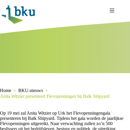
Ga
naar
de
inhoud
Home
BKU-nieuws
Anita Witzier presenteert Flevopenningen bij Balk Shipyard
Op 19 mei zal Anita Witzier op Urk het Flevopenningengala
presenteren bij Balk Shipyard. Tijdens het gala worden de jaarlijkse
Flevopenningen uitgereikt. Naar verwachting zullen zo’n 500
beslissers uit het bedrijfsleven, bestuur en politiek, de uitreiking