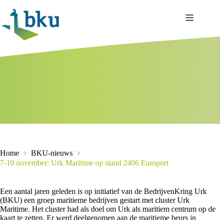
Ga
naar
de
inhoud
Home
BKU-nieuws
7-10 november: Urk Maritime op stand 2406 Europort
Een aantal jaren geleden is op initiatief van de BedrijvenKring Urk
(BKU) een groep maritieme bedrijven gestart met cluster Urk
Maritime. Het cluster had als doel om Urk als maritiem centrum op de
kaart te zetten. Er werd deelgenomen aan de maritieme beurs in