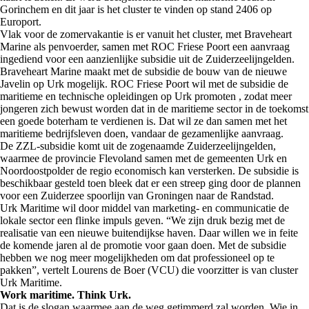
Gorinchem en dit jaar is het cluster te vinden op stand 2406 op
Europort.
Vlak voor de zomervakantie is er vanuit het cluster, met Braveheart
Marine als penvoerder, samen met ROC Friese Poort een aanvraag
ingediend voor een aanzienlijke subsidie uit de Zuiderzeelijngelden.
Braveheart Marine maakt met de subsidie de bouw van de nieuwe
Javelin op Urk mogelijk. ROC Friese Poort wil met de subsidie de
maritieme en technische opleidingen op Urk promoten , zodat meer
jongeren zich bewust worden dat in de maritieme sector in de toekomst
een goede boterham te verdienen is. Dat wil ze dan samen met het
maritieme bedrijfsleven doen, vandaar de gezamenlijke aanvraag.
De ZZL-subsidie komt uit de zogenaamde Zuiderzeelijngelden,
waarmee de provincie Flevoland samen met de gemeenten Urk en
Noordoostpolder de regio economisch kan versterken. De subsidie is
beschikbaar gesteld toen bleek dat er een streep ging door de plannen
voor een Zuiderzee spoorlijn van Groningen naar de Randstad.
Urk Maritime wil door middel van marketing- en communicatie de
lokale sector een flinke impuls geven. “We zijn druk bezig met de
realisatie van een nieuwe buitendijkse haven. Daar willen we in feite
de komende jaren al de promotie voor gaan doen. Met de subsidie
hebben we nog meer mogelijkheden om dat professioneel op te
pakken”, vertelt Lourens de Boer (VCU) die voorzitter is van cluster
Urk Maritime.
Work maritime. Think Urk.
Dat is de slogan waarmee aan de weg getimmerd zal worden. Wie in