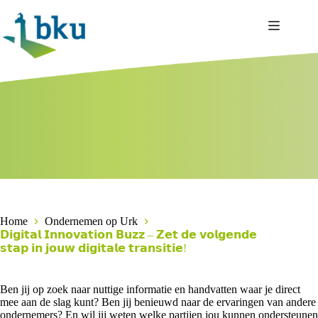
Ga
naar
de
inhoud
Home
Ondernemen op Urk
𝗗𝗶𝗴𝗶𝘁𝗮𝗹 𝗜𝗻𝗻𝗼𝘃𝗮𝘁𝗶𝗼𝗻 𝗕𝘂𝘇𝘇 – 𝗭𝗲𝘁 𝗱𝗲 𝘃𝗼𝗹𝗴𝗲𝗻𝗱𝗲
𝘀𝘁𝗮𝗽 𝗶𝗻 𝗷𝗼𝘂𝘄 𝗱𝗶𝗴𝗶𝘁𝗮𝗹𝗲 𝘁𝗿𝗮𝗻𝘀𝗶𝘁𝗶𝗲!
Ben jij op zoek naar nuttige informatie en handvatten waar je direct
mee aan de slag kunt? Ben jij benieuwd naar de ervaringen van andere
ondernemers? En wil jij weten welke partijen jou kunnen ondersteunen