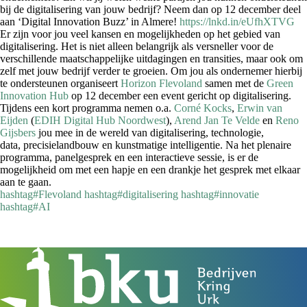
bij de digitalisering van jouw bedrijf? Neem dan op 12 december deel
aan ‘Digital Innovation Buzz’ in Almere!
https://lnkd.in/eUfhXTVG
Er zijn voor jou veel kansen en mogelijkheden op het gebied van
digitalisering. Het is niet alleen belangrijk als versneller voor de
verschillende maatschappelijke uitdagingen en transities, maar ook om
zelf met jouw bedrijf verder te groeien. Om jou als ondernemer hierbij
te ondersteunen organiseert
Horizon Flevoland
samen met de
Green
Innovation Hub
op 12 december een event gericht op digitalisering.
Tijdens een kort programma nemen o.a.
Corné Kocks
,
Erwin van
Eijden
(
EDIH Digital Hub Noordwest
),
Arend Jan Te Velde
en
Reno
Gijsbers
jou mee in de wereld van digitalisering, technologie,
data, precisielandbouw en kunstmatige intelligentie. Na het plenaire
programma, panelgesprek en een interactieve sessie, is er de
mogelijkheid om met een hapje en een drankje het gesprek met elkaar
aan te gaan.
hashtag
#
Flevoland
hashtag
#
digitalisering
hashtag
#
innovatie
hashtag
#
AI