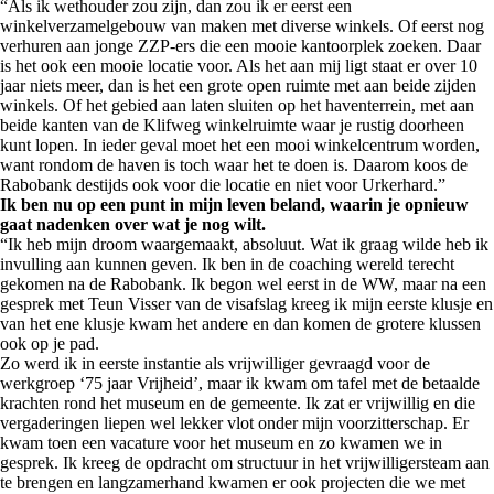
“Als ik wethouder zou zijn, dan zou ik er eerst een
winkelverzamelgebouw van maken met diverse winkels. Of eerst nog
verhuren aan jonge ZZP-ers die een mooie kantoorplek zoeken. Daar
is het ook een mooie locatie voor. Als het aan mij ligt staat er over 10
jaar niets meer, dan is het een grote open ruimte met aan beide zijden
winkels. Of het gebied aan laten sluiten op het haventerrein, met aan
beide kanten van de Klifweg winkelruimte waar je rustig doorheen
kunt lopen. In ieder geval moet het een mooi winkelcentrum worden,
want rondom de haven is toch waar het te doen is. Daarom koos de
Rabobank destijds ook voor die locatie en niet voor Urkerhard.”
Ik ben nu op een punt in mijn leven beland, waarin je opnieuw
gaat nadenken over wat je nog wilt.
“Ik heb mijn droom waargemaakt, absoluut. Wat ik graag wilde heb ik
invulling aan kunnen geven. Ik ben in de coaching wereld terecht
gekomen na de Rabobank. Ik begon wel eerst in de WW, maar na een
gesprek met Teun Visser van de visafslag kreeg ik mijn eerste klusje en
van het ene klusje kwam het andere en dan komen de grotere klussen
ook op je pad.
Zo werd ik in eerste instantie als vrijwilliger gevraagd voor de
werkgroep ‘75 jaar Vrijheid’, maar ik kwam om tafel met de betaalde
krachten rond het museum en de gemeente. Ik zat er vrijwillig en die
vergaderingen liepen wel lekker vlot onder mijn voorzitterschap. Er
kwam toen een vacature voor het museum en zo kwamen we in
gesprek. Ik kreeg de opdracht om structuur in het vrijwilligersteam aan
te brengen en langzamerhand kwamen er ook projecten die we met