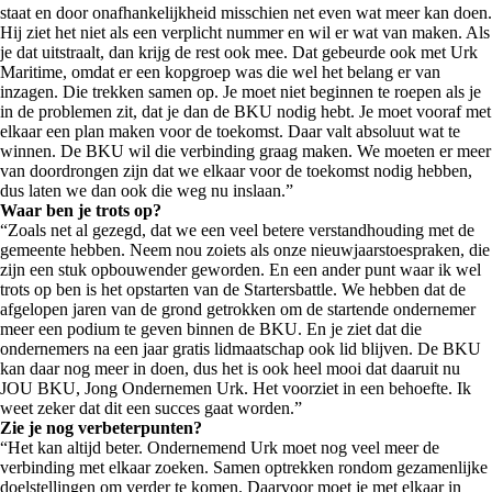
staat en door onafhankelijkheid misschien net even wat meer kan doen.
Hij ziet het niet als een verplicht nummer en wil er wat van maken. Als
je dat uitstraalt, dan krijg de rest ook mee. Dat gebeurde ook met Urk
Maritime, omdat er een kopgroep was die wel het belang er van
inzagen. Die trekken samen op. Je moet niet beginnen te roepen als je
in de problemen zit, dat je dan de BKU nodig hebt. Je moet vooraf met
elkaar een plan maken voor de toekomst. Daar valt absoluut wat te
winnen. De BKU wil die verbinding graag maken. We moeten er meer
van doordrongen zijn dat we elkaar voor de toekomst nodig hebben,
dus laten we dan ook die weg nu inslaan.”
Waar ben je trots op?
“Zoals net al gezegd, dat we een veel betere verstandhouding met de
gemeente hebben. Neem nou zoiets als onze nieuwjaarstoespraken, die
zijn een stuk opbouwender geworden. En een ander punt waar ik wel
trots op ben is het opstarten van de Startersbattle. We hebben dat de
afgelopen jaren van de grond getrokken om de startende ondernemer
meer een podium te geven binnen de BKU. En je ziet dat die
ondernemers na een jaar gratis lidmaatschap ook lid blijven. De BKU
kan daar nog meer in doen, dus het is ook heel mooi dat daaruit nu
JOU BKU, Jong Ondernemen Urk. Het voorziet in een behoefte. Ik
weet zeker dat dit een succes gaat worden.”
Zie je nog verbeterpunten?
“Het kan altijd beter. Ondernemend Urk moet nog veel meer de
verbinding met elkaar zoeken. Samen optrekken rondom gezamenlijke
doelstellingen om verder te komen. Daarvoor moet je met elkaar in