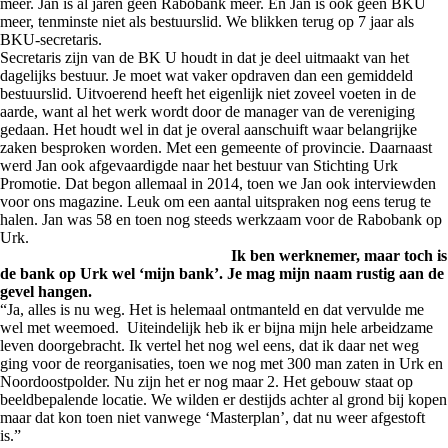
meer. Jan is al jaren geen Rabobank meer. En Jan is ook geen BKU
meer, tenminste niet als bestuurslid. We blikken terug op 7 jaar als
BKU-secretaris.
Secretaris zijn van de BK U houdt in dat je deel uitmaakt van het
dagelijks bestuur. Je moet wat vaker opdraven dan een gemiddeld
bestuurslid. Uitvoerend heeft het eigenlijk niet zoveel voeten in de
aarde, want al het werk wordt door de manager van de vereniging
gedaan. Het houdt wel in dat je overal aanschuift waar belangrijke
zaken besproken worden. Met een gemeente of provincie. Daarnaast
werd Jan ook afgevaardigde naar het bestuur van Stichting Urk
Promotie. Dat begon allemaal in 2014, toen we Jan ook interviewden
voor ons magazine. Leuk om een aantal uitspraken nog eens terug te
halen. Jan was 58 en toen nog steeds werkzaam voor de Rabobank op
Urk.
Ik ben werknemer, maar toch is
de bank op Urk wel ‘mijn bank’. Je mag mijn naam rustig aan de
gevel hangen.
“Ja, alles is nu weg. Het is helemaal ontmanteld en dat vervulde me
wel met weemoed. Uiteindelijk heb ik er bijna mijn hele arbeidzame
leven doorgebracht. Ik vertel het nog wel eens, dat ik daar net weg
ging voor de reorganisaties, toen we nog met 300 man zaten in Urk en
Noordoostpolder. Nu zijn het er nog maar 2. Het gebouw staat op
beeldbepalende locatie. We wilden er destijds achter al grond bij kopen
maar dat kon toen niet vanwege ‘Masterplan’, dat nu weer afgestoft
is.”