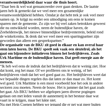
verantwoordelijkheid daar waar die thuis hoort.
“Daar ben ik wel wat genuanceerder over gaan denken. De laatste
jaren heb ik gemerkt dat we veel meer een gezamenlijke
verantwoordelijkheid hebben. Omdat je dat hebt trek je ook veel meer
samen op. Je krijgt nu eerder een uitnodiging om eens te komen
sparren met de gemeente. Zo zijn we bij veel zaken betrokken geweest
die nu ontwikkeld worden, neem de buitendijkse haven, de
Zeeheldenwijk, het nieuwe binnendijkse bedrijventerrein, beleid rond
de winkelcentra. Ik denk dat we veel meer een sparringpartner zijn
geworden dan alleen een gesprekspartner.”
De organisatie van de BKU zit goed in elkaar en kan overal haar
stem laten horen. De BKU speelt ook vaak een sleutelrol, als het
gaat om bijzondere initiatieven binnen het bedrijfsleven. Zoals
Urk Maritime en de buitendijkse haven. Dat geeft energie aan de
mensen.
“Ik heb wel eens de indruk dat het bedrijfsleven dat te weinig ziet. Hoe
dat komt, zeg het maar. Of we profileren ons te weinig, of het
bedrijfsleven vindt dat het wel goed gaat zo. Het bedrijfsleven weet dat
we bepaalde dingen regelen dus dat laten ze dan maar zo. Het komt
wel goed. Urk Maritime is een mooi voorbeeld hoe het ook in andere
sectoren zou moeten. Neem de bouw. Het is jammer dat het gaat zoals
het gaat. Als BKU hebben we afgelopen jaren diverse pogingen
gedaan om met leden vanuit de aannemerij in het bestuur daar wat
vaart in te krijgen, maar het lukte niet.
Nu met Hein Coenen hebben we iemand die er net wat meer buiten