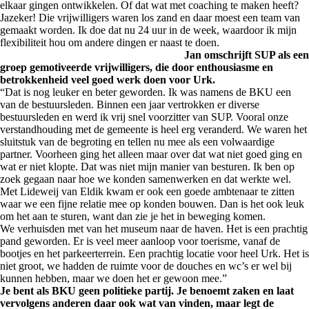
elkaar gingen ontwikkelen. Of dat wat met coaching te maken heeft?
Jazeker! Die vrijwilligers waren los zand en daar moest een team van
gemaakt worden. Ik doe dat nu 24 uur in de week, waardoor ik mijn
flexibiliteit hou om andere dingen er naast te doen.
Jan omschrijft SUP als een
groep gemotiveerde vrijwilligers, die door enthousiasme en
betrokkenheid veel goed werk doen voor Urk.
“Dat is nog leuker en beter geworden. Ik was namens de BKU een
van de bestuursleden. Binnen een jaar vertrokken er diverse
bestuursleden en werd ik vrij snel voorzitter van SUP. Vooral onze
verstandhouding met de gemeente is heel erg veranderd. We waren het
sluitstuk van de begroting en tellen nu mee als een volwaardige
partner. Voorheen ging het alleen maar over dat wat niet goed ging en
wat er niet klopte. Dat was niet mijn manier van besturen. Ik ben op
zoek gegaan naar hoe we konden samenwerken en dat werkte wel.
Met Lideweij van Eldik kwam er ook een goede ambtenaar te zitten
waar we een fijne relatie mee op konden bouwen. Dan is het ook leuk
om het aan te sturen, want dan zie je het in beweging komen.
We verhuisden met van het museum naar de haven. Het is een prachtig
pand geworden. Er is veel meer aanloop voor toerisme, vanaf de
bootjes en het parkeerterrein. Een prachtig locatie voor heel Urk. Het is
niet groot, we hadden de ruimte voor de douches en wc’s er wel bij
kunnen hebben, maar we doen het er gewoon mee.”
Je bent als BKU geen politieke partij. Je benoemt zaken en laat
vervolgens anderen daar ook wat van vinden, maar legt de